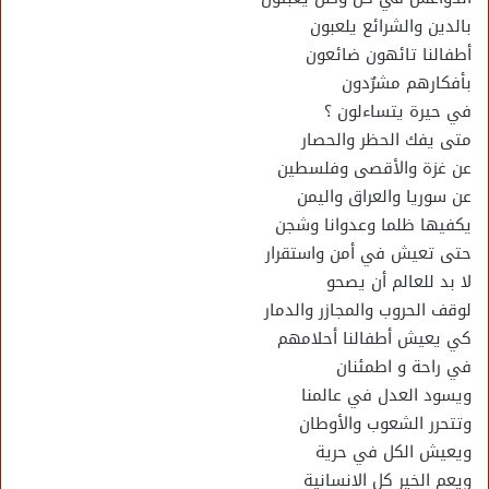
بالدين والشرائع يلعبون
أطفالنا تائهون ضائعون
بأفكارهم مشرٌدون
في حيرة يتساءلون ؟
متى يفك الحظر والحصار
عن غزة والأقصى وفلسطين
عن سوريا والعراق واليمن
يكفيها ظلما وعدوانا وشجن
حتى تعيش في أمن واستقرار
لا بد للعالم أن يصحو
لوقف الحروب والمجازر والدمار
كي يعيش أطفالنا أحلامهم
في راحة و اطمئنان
ويسود العدل في عالمنا
وتتحرر الشعوب والأوطان
ويعيش الكل في حرية
ويعم الخير كل الانسانية