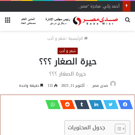
أحمد زكي: مبادرة “مصر تنطلق بالتصدير”
بحث
الق
عن
الرئيسية
/
شعر و أدب
شعر و أدب
حيرة الصغار ؟؟؟
حيرة الصغار ؟؟؟
صدى مصر
أكتوبر 11, 2023
131
دقيقة واحدة
جدول المحتويات