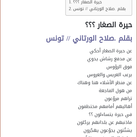
حيرة الصغار ؟؟؟
بقلم .صلاح الورتاني // تونس
حيرة الصغار ؟؟؟
بقلم .صلاح الورتاني // تونس
عن حيرة الصغار أحكي
عن مدفع رشاش يدوي
فوق الرؤوس
يرعب العريس والعروس
عن منظر الأشلاء هنا وهناك
من هول الفاجعة
تراهم مروٌعون
أهاليهم أمامهم مختطفون
في حيرة يتساءلون ؟؟
ماذنبهم عن بلدانهم يرحٌلون
يشتٌتون يجوٌعون يهجٌرون