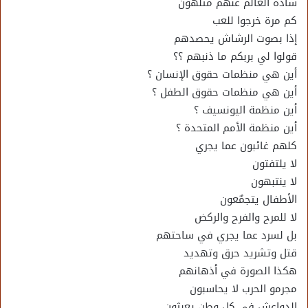
سادة العالم عنهم متلهٌون
كم مرة خرجوا للعب
إذا بصوت الرشاش يحصدهم
قولوا لي بربكم ما ذنبهم ؟؟
أين هي منظمات حقوق الإنسان ؟
أين هي منظمات حقوق الطفل ؟
أين منظمة اليونسيف ؟
أين منظمة الأمم المتحدة ؟
كلهم غائبون عما يجري
لا يلتفتون
لا ينتبهون
الأطفال يتجمٌعون
لا للمرح والفرح والركض
بل لسرد عما يجري في ساحتهم
قتل وتشريد حرق وتهديد
هكذا الصورة في أذهانهم
مجرمو الحرب لا يحاسبون
الدواعش في كل وطن يعبثون