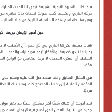
فإذا كانت السيرة النبوية الشريفة تروي لنا الحدث المبار
حركة التاريخ، وتكشف كيف تحولت لحظات بدت صغيرة في ز
ومن هنا جاء اسم هذه السلسلة، التاريخ من وراء الستار .
حين أصبح الإيمان جريمة, ك
هناك حقيقة يكررها التاريخ في كل عصر . أن الأنظمة لا تخ
بدايتها تبدو ضعيفة، والأفكار تبدو مجرد آراء، والدعوات ال
السلطة أن الفكرة الجديدة لا تريد التعايش مع الواقع الق
مكة.
في المقال السابق وقف محمد صل الله عليه وسلم على جبل 
المؤمنين القليلة إلى فضاء المجتمع كله. ومنذ تلك اللحظة ل
فرديًا.
لقد أدركت أن هناك شيئًا أكبر يتشكل. شيئًا قد يغيّر موا
جديد من التاريخ، الفصل الذي أصبح فيه الإيمان نفسه ج