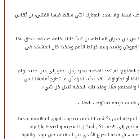
ت فيها، ولا بعدد المعارك التي سقط فيها القتلى، بل تُقاس
ة من بين جدران السلطة، بل تبدأ غالبًا بكلمة صادقة ينطق بها
ز العروش وتعيد رسم خرائط الأمم.وهكذا كان المشهد في
 المفتوح، لم تعد القضية مجرد رجل يدعو إلى دين جديد، ولم
ا أو احتواؤها. لقد بدأت تدرك أن ما يُطرح أمامها ليس
قيدة والمجتمع معًا. ومنذ تلك اللحظة تبدل كل شيء.
ان نفسه جريمة تستوجب العقاب.
رًا؛ المرحلة التي تكشف لنا كيف تتصرف القوى المهيمنة عندما
مبادئ إلى هدف لكل أشكال السخرية والضغط والإغراء
ب، بل قصة الصراع الأبدي بين الحقيقة حين تولد، والقوة