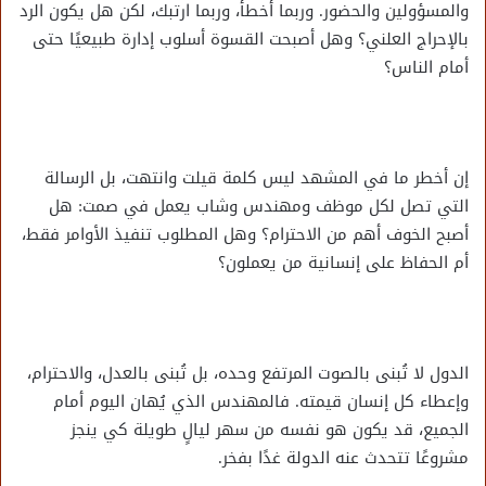
والمسؤولين والحضور. وربما أخطأ، وربما ارتبك، لكن هل يكون الرد
بالإحراج العلني؟ وهل أصبحت القسوة أسلوب إدارة طبيعيًا حتى
أمام الناس؟
إن أخطر ما في المشهد ليس كلمة قيلت وانتهت، بل الرسالة
التي تصل لكل موظف ومهندس وشاب يعمل في صمت: هل
أصبح الخوف أهم من الاحترام؟ وهل المطلوب تنفيذ الأوامر فقط،
أم الحفاظ على إنسانية من يعملون؟
الدول لا تُبنى بالصوت المرتفع وحده، بل تُبنى بالعدل، والاحترام،
وإعطاء كل إنسان قيمته. فالمهندس الذي يُهان اليوم أمام
الجميع، قد يكون هو نفسه من سهر ليالٍ طويلة كي ينجز
مشروعًا تتحدث عنه الدولة غدًا بفخر.