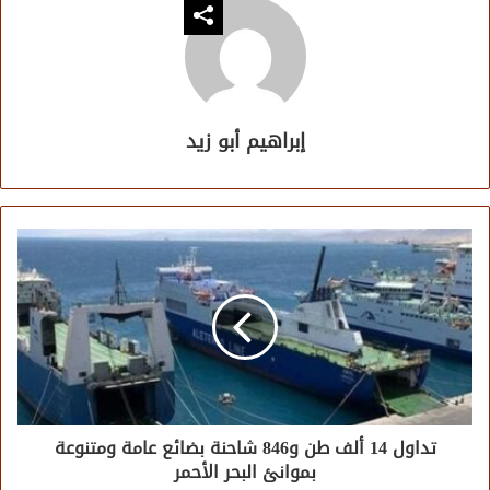
إبراهيم أبو زيد
تداول 14 ألف طن و846 شاحنة بضائع عامة ومتنوعة
بموانئ البحر الأحمر