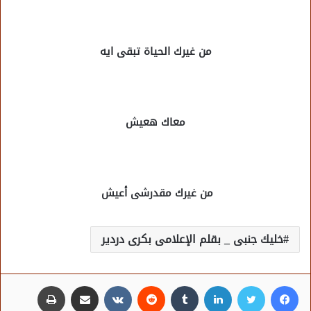
من غيرك الحياة تبقى ايه
معاك هعيش
من غيرك مقدرشى أعيش
خليك جنبى _ بقلم الإعلامى بكرى دردير
فيسبوك
تويتر
لينكدإن
مشاركة عبر البريد
طباعة