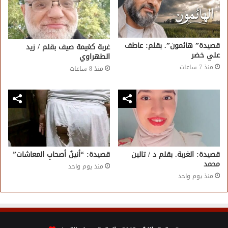
قصيدة” هائمون”. بقلم: عاطف
غربة كغيمة صيف بقلم / زيد
علي خضر
الطهراوي
منذ 7 ساعات
منذ 8 ساعات
قصيدة: الغربة. بقلم د / تالين
قصيدة: “أنينُ أصحابِ المعاشات”
محمد
منذ يوم واحد
منذ يوم واحد