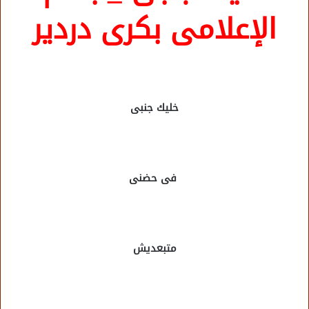
الإعلامى بكرى دردير
خليك جنبى
فى حضنى
متبعديش