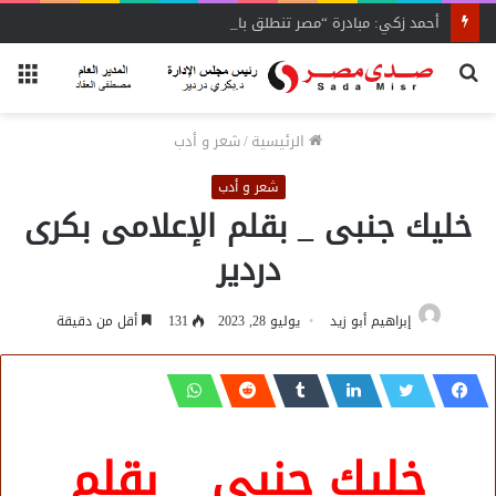
أحمد زكي: مبادرة “مصر تنطلق بالتصدير”
بحث
الق
عن
الرئيسية
/
شعر و أدب
شعر و أدب
خليك جنبى _ بقلم الإعلامى بكرى
دردير
إبراهيم أبو زيد
يوليو 28, 2023
131
أقل من دقيقة
خليك جنبى _ بقلم