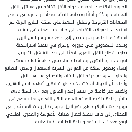
الحيوية للاقتصاد المصري، كونه الأقل تكلفة بين وسائل النقل
المختلفة، والأكثر أمانًا وصداقة للبيئة، فضلًا عن دوره في خفض
الانبعاثات الكربونية وتقليل الضغط على شبكة الطرق البرية عبر
استيعاب الحمولات الثقيلة، إلى جانب مساهمته في ترشيد
استهلاك الطاقة بنسبة تصل إلى 64% مقارنة بالنقل البري.
وشدد السمدوني على ضرورة الإسراع في تنفيذ استراتيجية
تطوير قطاع النقل النهري، لافتًا إلى بدء التشغيل التجريبي
لميناء دندرة النهري بمحافظة قنا، ضمن خطة شاملة تستهدف
إنشاء وتطوير شبكة من الموانئ النهرية لاستقبال وشحن البضائع
والحاويات، ودعم حركة نقل الركاب والبضائع عبر نهر النيل.
وأضاف أن الدولة اتخذت عدة خطوات لتعزيز كفاءة النقل النهري،
ولكنها غير كافية من بينها إصدار القانون رقم 167 لسنة 2022
بشأن إعادة تنظيم الهيئة العامة للنقل النهري، بما يسهم في
توحيد جهة الولاية على نهر النيل وتبسيط إجراءات الاستثمار في
القطاع، إلى جانب تنفيذ أعمال صيانة الأهوسة والمجرى الملاحي
لرفع معدلات السلامة وزيادة الطاقة الاستيعابية.