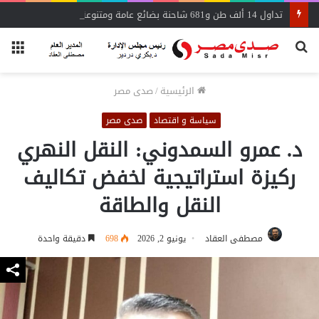
تداول 14 ألف طن و681 شاحنة بضائع عامة ومتنوعة بموانئ البحر الأحمر
بحث
الق
عن
الرئيسية
/
صدى مصر
سياسة و اقتصاد
صدى مصر
د. عمرو السمدوني: النقل النهري
ركيزة استراتيجية لخفض تكاليف
النقل والطاقة
مصطفى العقاد
يونيو 2, 2026
698
دقيقة واحدة