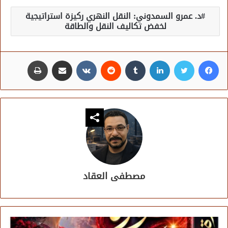
د. عمرو السمدوني: النقل النهري ركيزة استراتيجية
لخفض تكاليف النقل والطاقة
فيسبوك
تويتر
لينكدإن
مشاركة عبر البريد
طباعة
مصطفى العقاد