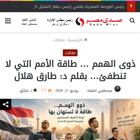
رئيس البورصة المصرية يلتقي رئيس جهاز التمثيل التجاري
بحث
الق
عن
الرئيسية
/
مقالات
مقالات
ذوى الهمم … طاقة الأمم التي لا
تنطفئ… بقلم د: طارق هلال
مصطفى العقاد
يونيو 11, 2026
577
2 دقائق