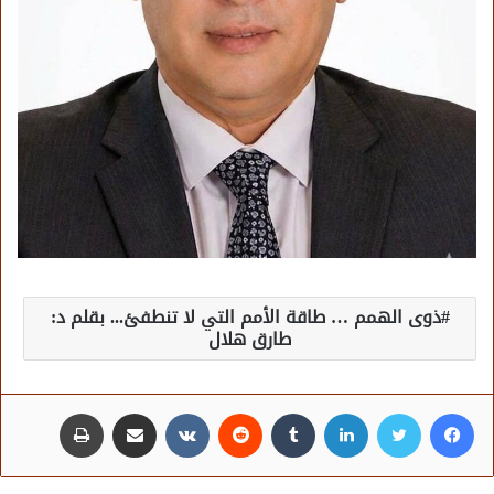
ذوى الهمم … طاقة الأمم التي لا تنطفئ... بقلم د:
طارق هلال
فيسبوك
تويتر
لينكدإن
مشاركة عبر البريد
طباعة