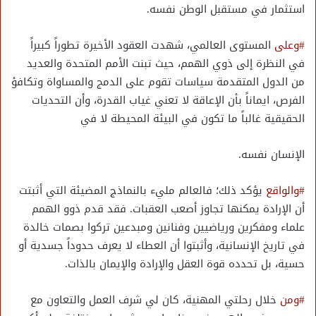
استثمار في مستقبل الوطن نفسه.
#وعلى
المستوى العالمي، شهدت العقود الأخيرة تطوراً كبيراً
في النظرة إلى ذوي الهمم، حيث تبنت الأمم المتحدة والعديد
من الدول المتقدمة سياسات تقوم على الدمج والمساواة وتكافؤ
الفرص، ايماناً بأن الإعاقة لا تعني غياب القدرة، وأن التحديات
الحقيقية غالباً ما تكون في البيئة المحيطة لا في
الإنسان نفسه.
#والواقع
يؤكد ذلك؛ فالعالم مليء بالنماذج المضيئة التي أثبتت
أن الإرادة يمكنها تجاوز أصعب العقبات. فقد قدم ذوو الهمم
علماء ومفكرين ورياضيين وفنانين ومبدعين تركوا بصمات خالدة
في تاريخ الإنسانية، وأثبتوا أن العطاء لا يعرف حدوداً جسدية أو
حسية، بل تحدده قوة العقل والإرادة والإيمان بالذات.
#ومن
خلال رحلتي المهنية، كان لي شرف العمل والتعاون مع