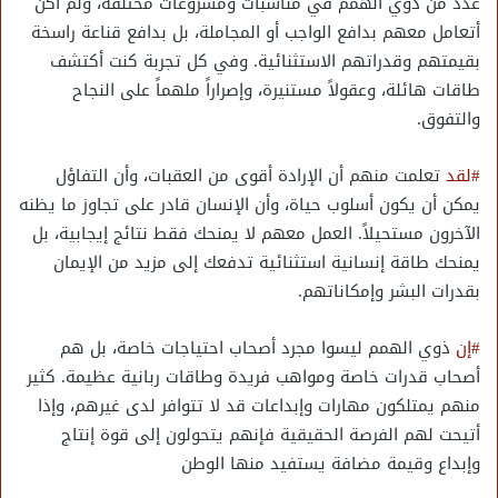
عدد من ذوي الهمم في مناسبات ومشروعات مختلفة، ولم أكن
أتعامل معهم بدافع الواجب أو المجاملة، بل بدافع قناعة راسخة
بقيمتهم وقدراتهم الاستثنائية. وفي كل تجربة كنت أكتشف
طاقات هائلة، وعقولاً مستنيرة، وإصراراً ملهماً على النجاح
والتفوق.
#لقد
تعلمت منهم أن الإرادة أقوى من العقبات، وأن التفاؤل
يمكن أن يكون أسلوب حياة، وأن الإنسان قادر على تجاوز ما يظنه
الآخرون مستحيلاً. العمل معهم لا يمنحك فقط نتائج إيجابية، بل
يمنحك طاقة إنسانية استثنائية تدفعك إلى مزيد من الإيمان
بقدرات البشر وإمكاناتهم.
#إن
ذوي الهمم ليسوا مجرد أصحاب احتياجات خاصة، بل هم
أصحاب قدرات خاصة ومواهب فريدة وطاقات ربانية عظيمة. كثير
منهم يمتلكون مهارات وإبداعات قد لا تتوافر لدى غيرهم، وإذا
أتيحت لهم الفرصة الحقيقية فإنهم يتحولون إلى قوة إنتاج
وإبداع وقيمة مضافة يستفيد منها الوطن