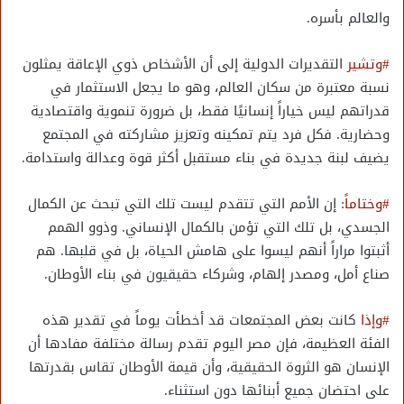
والعالم بأسره.
#وتشير
التقديرات الدولية إلى أن الأشخاص ذوي الإعاقة يمثلون
نسبة معتبرة من سكان العالم، وهو ما يجعل الاستثمار في
قدراتهم ليس خياراً إنسانيًا فقط، بل ضرورة تنموية واقتصادية
وحضارية. فكل فرد يتم تمكينه وتعزيز مشاركته في المجتمع
يضيف لبنة جديدة في بناء مستقبل أكثر قوة وعدالة واستدامة.
#وختاماً
: إن الأمم التي تتقدم ليست تلك التي تبحث عن الكمال
الجسدي، بل تلك التي تؤمن بالكمال الإنساني. وذوو الهمم
أثبتوا مراراً أنهم ليسوا على هامش الحياة، بل في قلبها. هم
صناع أمل، ومصدر إلهام، وشركاء حقيقيون في بناء الأوطان.
#وإذا
كانت بعض المجتمعات قد أخطأت يوماً في تقدير هذه
الفئة العظيمة، فإن مصر اليوم تقدم رسالة مختلفة مفادها أن
الإنسان هو الثروة الحقيقية، وأن قيمة الأوطان تقاس بقدرتها
على احتضان جميع أبنائها دون استثناء.