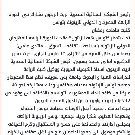
رئيس الشبكة النسائية المصرية لزيت الزيتون تشارك في الدورة
الرابعة للمهرجان الدولي للزيتونة بتونس
كتبت فاطمه رمضان
تحت شعار “تونس هبة الزيتون” عقدت الدورة الرابعة للمهرجان
الدولي للزيتونة ( سياحة – ثقافة – تسوق – منتدى علمى)
بصفاقس خلال الفترة من 12 إلى 17 مارس الجاري، حيث تشير
الدكتورة امانى محمد بسيون، رئيس الشبكة النسائية المصرية
لزيت الزيتون، استاذ الكيمياء الحيوية ووكيل كلية الزراعة
للدراسات العليا و البحوث جامعة بنى سويف، نظم هذا المهرجان
جمعية تونس الزيتونة بمدينة صفاقس وذلك بمشاركة نحو 40
عارضا من كافة انحاء الجمهورية التونسية بالاضافة الى وفود من
12 دولة (عربية واوربية) من الدول المنتجة للزيتون
حيث اضافت . قضينا أجمل الاوقات بضيافه تونس الخضراء
وشعبها العظيم. شكرا جزيلا لجمعيه تونس الزيتونة الرائعه
بمجلس ادارتها واعضائها على حسن و الاستقبال وكرم الضيافه
والشكر موصول الى جميع الداعمين منج من اهل صفاقس الكرام .