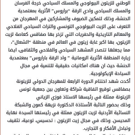
الوطني للزيتون البيولوجي والمسلك السياحي خرجة الفرسان
والمسلك السياحي وادي الرقة “براروس” الأثرية بمعتمدية
الحنشة، وذلك لتمكين الضيوف والمشاركين في المهرجان من
التعرف على الزيت البيولوجي التونسي والتراث السياحي الفلاحي
والمعالم التاريخية والحفريات التي تزخر بها صفاقس كعاصة لزيت
الزيتون، بها اكبر غابة زيتون في العالم في منطقة “الشعال”،
مما يجعلها تتصدر المشهد السياحي والفلاحي والثقافى، ايضا
زيارة المنطقة الأثرية الرومانية ” واد الرقة باراروس” بمعتمدية
الحنشة حيث ان هناك امكانيات حقيقية للتنمية في مجال
السياحة الإيكولوجية.
أكدت شهد اختتام الدورة الرابعة للمهرجان الدولي للزيتونة
بصفاقس توقيع اتفاقية شراكة وتعاون بين جمعية تونس
الزيتونة ممثلة في رئيسها الاستاذ فوزي الزياني
وذلك بحضور النائبة الأستاذة الدكتورة نزيهة كمون والشبكة
النسائية الأردنية لزيت الزيتون ممثلة في رئيستها السيدة نهاية
المحيسن. وذلك في مجال زيت الزيتون : تحسيس، توعية، تثقيف
وتبادل الأفكار و التجارب.