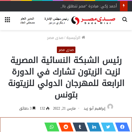
أحمد زكي: مبادرة “مصر تنطلق بالتصدير”
بحث
الق
عن
الرئيسية
/
صدى مصر
صدى مصر
رئيس الشبكة النسائية المصرية
لزيت الزيتون تشارك في الدورة
الرابعة للمهرجان الدولي للزيتونة
بتونس
إبراهيم أبو زيد
مارس 21, 2022
132
3 دقائق