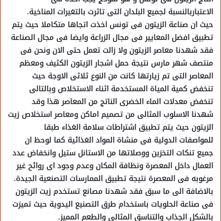
الاعتباربالنسبة لجميع البلدان التى تاثرت بالتغيرات المناخية.
حيث ان صناعة الزيتون فى تونس اخذت اتجاها متكاملا حيث يتم
تطبيق افضل المعايير فى مجال الزراعة وايضا فى مجال الصناعة
فقد شهدنا معاصر الزيتون ولا زالت تعمل حتى الان ونحن فى
منتصف شهر مارس نتيجة حمل اشجار الزيتون الكثيف ومعظم
المعاصر التى تم زيارتها كانت من النوع ثلاثى الاوجة حيث
تنخفض كمية المياة المستخدمة اثناء الاستخلاص وبالتالى
تنخفض معدلات الماء الخضرى الناتج من المعاصر هذا وقد
شهدنا الاسلوب المثالى من تصميم اماكن ومعاصر استخلاص زيت
الزيتون حيث يتم تطبيق اشتراطات سلامة الغذاء طبقا
للمواصفات الدولية فى منشاة المواد الغذائية كما لوحظ ان
جميع تنكات التخزين ووصلاتها من الاستانل ستيل وانخفاض عدد
العمال داخل المعصرة ونظافة المكان وعدم وجود اى روائح غير
مرغوبه فى المعصرة نتيجة تطبيق الممارسات التصنعية الجيدة.
بالاضافة الى ما سبق فقد شهدنا مصانع تستخدم زيت الزيتون
فى صناعة الحلويات باستخدام طرق التصنيع اليدوية حيث تميزت
بالشكل الجذاب والتناسق المثالى والطعم المميز.