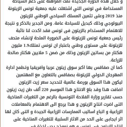
و خلال هذه الدورة الجديدة تمت المراهنة على دعم السياحة
المستدامة في تونس التي اشتغلت عليه جمعية تونس الزيتونة
منذ 2019 وعلى تثمين المسلك السياحي الوطني للزيتون
البيولوجي وذلك كبديل للسياحة عامة. ومن الجدير بالذكر و نتيجة
للاهتمام المستدام بالزيتون فى تونس فقد اكدت لنا نائبة
رئيس جمعية تونس للزيتونة على الضرورة الملحة لإنشاء متحف
للزيتونة على مستوى وطني باعتبار ان تونس تمتلك1.9 مليون
هكتار من بساتين الزيتون وذلك من ضمن 5 ملايين هكتار صالحة
للزراعة.
كما ان صفاقس بها اكبر سوق زيتون عربيا وافريقيا وتطمح ادارة
المهرجان الدولي للزيتونة بصفاقس بالتعاون مع المهتمين
ليكون هذا السوق بورصة عالمية لتحديد سعر زيت الزيتون
اضافت هذا وقد بلغ الانتاج هذا الموسم 220 ألف طن زيت زيتون
حسب تقارير وزارة الفلاحة التونسية بالرغم من التغيرات المناخية
التى اضرت انتاج الزيتون و هذا يرجع الى الاهتمام بالمعاملات
الزراعية و اتباع اساليب الممارسات الزراعية الجيدة و التى كان لها
اثر ايجابى على الحد من الاثار السلبية للتغيرات المناخية على
انتاج الزيتون فى تونس و هو نموذج يجب اخذة فى