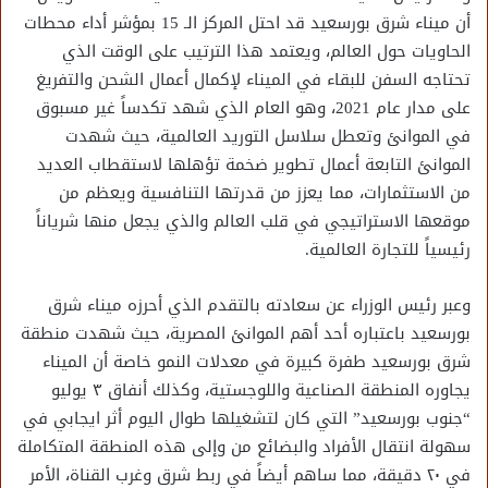
أن ميناء شرق بورسعيد قد احتل المركز الـ 15 بمؤشر أداء محطات
الحاويات حول العالم، ويعتمد هذا الترتيب على الوقت الذي
تحتاجه السفن للبقاء في الميناء لإكمال أعمال الشحن والتفريغ
على مدار عام 2021، وهو العام الذي شهد تكدساً غير مسبوق
في الموانئ وتعطل سلاسل التوريد العالمية، حيث شهدت
الموانئ التابعة أعمال تطوير ضخمة تؤهلها لاستقطاب العديد
من الاستثمارات، مما يعزز من قدرتها التنافسية ويعظم من
موقعها الاستراتيجي في قلب العالم والذي يجعل منها شرياناً
رئيسياً للتجارة العالمية.
وعبر رئيس الوزراء عن سعادته بالتقدم الذي أحرزه ميناء شرق
بورسعيد باعتباره أحد أهم الموانئ المصرية، حيث شهدت منطقة
شرق بورسعيد طفرة كبيرة في معدلات النمو خاصة أن الميناء
يجاوره المنطقة الصناعية واللوجستية، وكذلك أنفاق ٣ يوليو
“جنوب بورسعيد” التي كان لتشغيلها طوال اليوم أثر ايجابي في
سهولة انتقال الأفراد والبضائع من وإلى هذه المنطقة المتكاملة
في ٢٠ دقيقة، مما ساهم أيضاً في ربط شرق وغرب القناة، الأمر