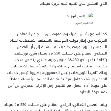
الذي انعكس على تنمية شبه جزيرة سيناء.
ابراهيم ابوزيد
كما استمع رئيس الوزراء ومرافقوه، إلى شرح عن المعامل
المركزية في إطار جولته الموسعة بالمنطقة الاقتصادية لقناة
السويس بشرق بورسعيد؛ حيث تم الاشارة إلى أن المعمل
الصناعي المقام على مساحة 550 م2 بميناء شرق بورسعيد
بتكلفة تقدر بنحو 38.250 مليون جنيه، والذي يتضمن مدخلا
خدميا، ومنطقة استقبال عينات، و12 معملاً بمساحات مختلفة،
وذلك تنفيذاً لتوجيهات رئيس الجمهورية، بضرورة تيسير خدمات
الفحص وإنشاء معامل مركزية بكافة الموانئ الرئيسية، حفاظاً
على جودة أداء العمل، مع تقليص زمن الإفراج الجمركي من أجل
دعم حركة التجارة.
بينما المعمل الغذائي/ الزراعي المقام على مساحة 550 م2 بميناء