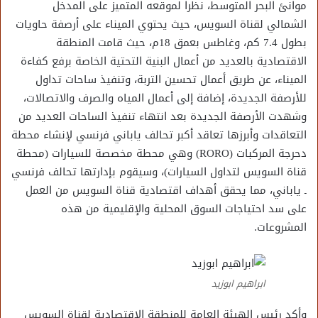
موانئ البحر المتوسط، نظراً لموقعه المتميز على المدخل
الشمالي لقناة السويس، حيث يحتوي الميناء على أرصفة حاويات
بطول 7.4 كم، وغاطس بعمق 18م، حيث قامت المنطقة
الاقتصادية بالعديد من أعمال البنية التحتية الخاصة برفع كفاءة
الميناء، عن طريق أعمال تحسين التربة، وتنفيذ ساحات تداول
للأرصفة الجديدة، إضافة إلى أعمال المياه والصرف والاتصالات،
وشهدت الأرصفة الجديدة بعد انتهاء تنفيذ الساحات العديد من
التعاقدات وأبرزها تعاقد أكبر تحالف ياباني فرنسي لإنشاء محطة
دحرجة المركبات (RORO) وهي محطة مخصصة للسيارات (محطة
قناة السويس لتداول السيارات)، وسيقوم بإدارتها تحالف فرنسي
ـ ياباني، مما يحقق أهداف اقتصادية قناة السويس من العمل
على سد احتياجات السوق المحلية والإقليمية من هذه
المشروعات.
ابراهيم ابوزيد
وأكد رئيس الهيئة العامة للمنطقة الاقتصادية لقناة السويس