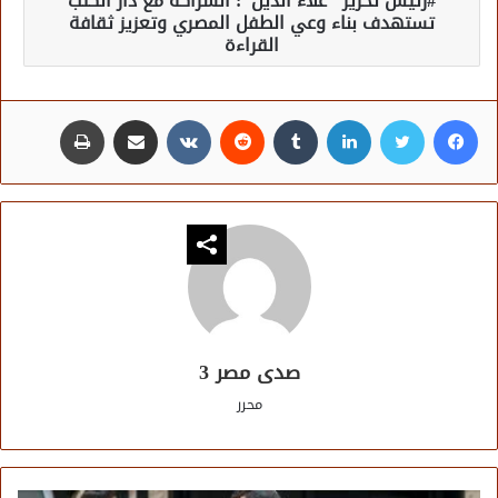
رئيس تحرير "علاء الدين": الشراكة مع دار الكتب
تستهدف بناء وعي الطفل المصري وتعزيز ثقافة
القراءة
فيسبوك
تويتر
لينكدإن
مشاركة عبر البريد
طباعة
صدى مصر 3
محرر