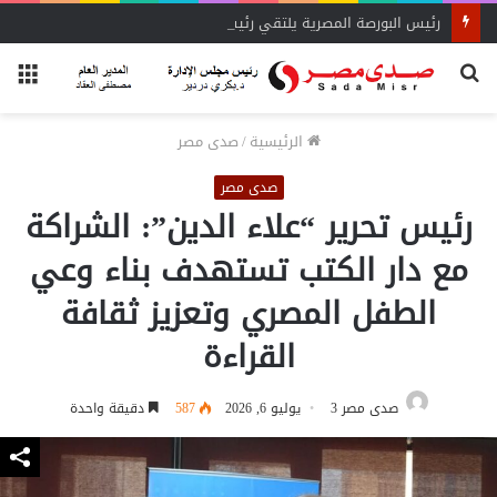
رئيس البورصة المصرية يلتقي رئيس جهاز التمثيل التجاري
بحث
الق
عن
الرئيسية
/
صدى مصر
صدى مصر
رئيس تحرير “علاء الدين”: الشراكة
مع دار الكتب تستهدف بناء وعي
الطفل المصري وتعزيز ثقافة
القراءة
صدى مصر 3
يوليو 6, 2026
587
دقيقة واحدة