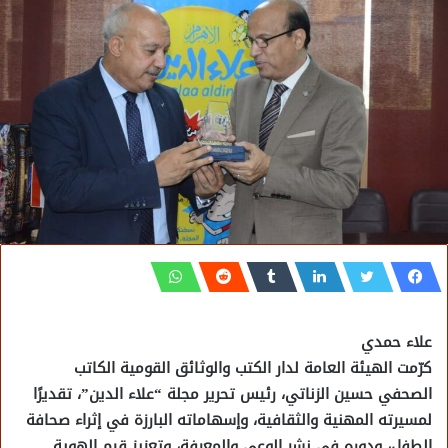
علاء حمدي
كرّمت الهيئة العامة لدار الكتب والوثائق القومية الكاتب
الصحفي حسين الزناتي، رئيس تحرير مجلة “علاء الدين”، تقديرًا
لمسيرته المهنية والثقافية، وإسهاماته البارزة في إثراء صحافة
الطفل، ودوره في نشر الوعي والمعرفة، وتعزيز قيم الهوية