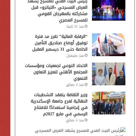
رئيس البيت الفني للمسرح يشهد
العرض المسرحي «التياترو» قبل
مشاركته بالمهرجان القومي
للمسرح المصري
منذ 31 ثانية
“الرقابة المالية” تقرر مد فترة
توفيق أوضاع صناديق التأمين
الخاصة حتى 31 ديسمبر المقبل
منذ دقيقتان
الاتحاد النوعي لجمعيات ومؤسسات
المجتمع الأهلي لتعزيز التعاون
التنموي
منذ 4 دقائق
وزير الثقافة يتفقد التشطيبات
النهائية لفرع جامعة الإسكندرية
في إنجامينا استعدادًا للافتتاح
الرسمي في مايو 2027م
منذ 4 دقائق