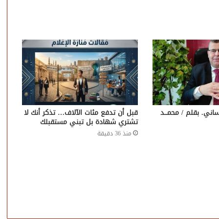
ساني. بقلم / محمـــد
قبل أن تدفع مئات الآلاف… تذكر أنك لا
تشتري شهادة بل تبني مستقبلك
منذ 36 دقيقة