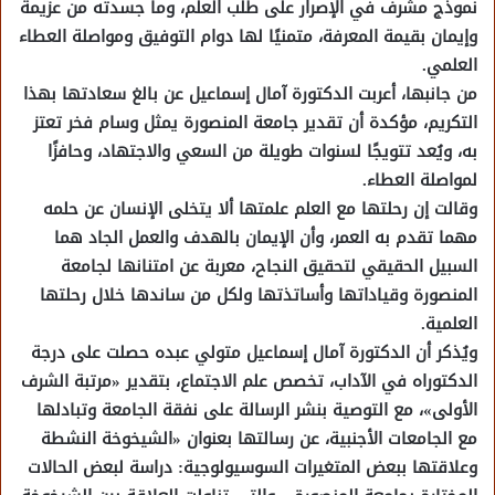
نموذج مشرف في الإصرار على طلب العلم، وما جسدته من عزيمة
وإيمان بقيمة المعرفة، متمنيًا لها دوام التوفيق ومواصلة العطاء
العلمي.
من جانبها، أعربت الدكتورة آمال إسماعيل عن بالغ سعادتها بهذا
التكريم، مؤكدة أن تقدير جامعة المنصورة يمثل وسام فخر تعتز
به، ويُعد تتويجًا لسنوات طويلة من السعي والاجتهاد، وحافزًا
لمواصلة العطاء.
وقالت إن رحلتها مع العلم علمتها ألا يتخلى الإنسان عن حلمه
مهما تقدم به العمر، وأن الإيمان بالهدف والعمل الجاد هما
السبيل الحقيقي لتحقيق النجاح، معربة عن امتنانها لجامعة
المنصورة وقياداتها وأساتذتها ولكل من ساندها خلال رحلتها
العلمية.
ويُذكر أن الدكتورة آمال إسماعيل متولي عبده حصلت على درجة
الدكتوراه في الآداب، تخصص علم الاجتماع، بتقدير «مرتبة الشرف
الأولى»، مع التوصية بنشر الرسالة على نفقة الجامعة وتبادلها
مع الجامعات الأجنبية، عن رسالتها بعنوان «الشيخوخة النشطة
وعلاقتها ببعض المتغيرات السوسيولوجية: دراسة لبعض الحالات