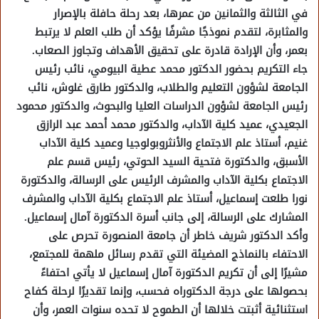
في الثالثة والثمانين من عمرها، بعد رحلة حافلة بالإصرار
والمثابرة، لتقدم نموذجًا مشرفًا يؤكد أن طلب العلم لا يرتبط
بعمر، وأن الإرادة قادرة على تحقيق الأهداف وتجاوز الصعاب.
جاء التكريم بحضور الدكتور محمد عطية البيومي، نائب رئيس
الجامعة لشؤون التعليم والطلاب، والدكتور طارق غلوش، نائب
رئيس الجامعة لشؤون الدراسات العليا والبحوث، والدكتور محمود
الجعيدي، عميد كلية الآداب، والدكتور محمد أحمد عبد الرازق
غنيم، أستاذ علم الاجتماع والأنثروبولوجيا وعميد كلية الآداب
الأسبق، والدكتورة فتحية السيد الحوتي، رئيس قسم علم
الاجتماع بكلية الآداب والمشرف الرئيس على الرسالة، والدكتورة
نورا طلعت إسماعيل، أستاذ علم الاجتماع بكلية الآداب والمشرف
المشارك على الرسالة، إلى جانب أسرة الدكتورة آمال إسماعيل.
وأكد الدكتور شريف خاطر أن جامعة المنصورة تحرص على
الاحتفاء بالنماذج المضيئة التي تقدم رسائل ملهمة للمجتمع،
مشيرًا إلى أن تكريم الدكتورة آمال إسماعيل لا يأتي احتفاءً
بحصولها على درجة الدكتوراه فحسب، وإنما تقديرًا لرحلة كفاح
استثنائية أثبتت خلالها أن الطموح لا تحده سنوات العمر، وأن