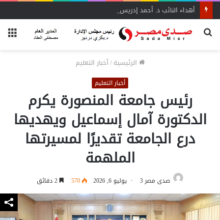
أهداء النائب د. أحمد إدريس عددًا من مؤلفات المفكر العربي الأستاذ علي الشرفاء
بحث
الق
عن
الرئيسية
/
أخبار التعليم
أخبار التعليم
رئيس جامعة المنصورة يكرم
الدكتورة آمال إسماعيل ويهديها
درع الجامعة تقديرًا لمسيرتها
الملهمة
صدى مصر 3
يوليو 6, 2026
570
2 دقائق