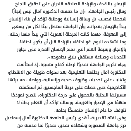
الإيمان بالهدف والإرادة الصادقة قادران على تحقيق النجاح.
وقال رئيس الجامعة: «إن ما حققته الدكتورة آمال ليس إنجازًا
شخصيًا فحسب، بل رسالة إنسانية ووطنية تؤكد أن بناء الإنسان
يبدأ بالإيمان بقدراته، وأن الجامعة ستظل بيتًا لكل من يسعى
إلى المعرفة، مهما كانت المرحلة العمرية التي يبدأ منها رحلته.
وما نشهده اليوم هو احتفاء بالإرادة قبل أن يكون احتفاءً
بالإنجاز، وبقيمة العلم التي تمنح الإنسان القدرة على تجاوز
التحديات وصناعة مستقبل يليق بطموحه».
وجاء تكريم الجامعة تقديرًا لرحلة كفاح متميزة، إذ استأنفت
الدكتورة آمال رحلتها التعليمية بعد سنوات طويلة من الانقطاع،
وتغلبت على تحديات وظروف صحية وإنسانية، وواصلت مسيرتها
الأكاديمية حتى حصلت على درجة الماجستير، ثم استكملت
مسيرتها البحثية بالحصول على درجة الدكتوراه، لتصبح نموذجًا
ملهمًا في الإصرار والعزيمة، ورسالة تؤكد أن التعلم رحلة لا
تتوقف ما دام الإنسان متمسكًا بحلمه.
وفي لفتة تقديرية، أهدى رئيس الجامعة الدكتورة آمال إسماعيل
درع جامعة المنصورة وشهادة تقدير، تقديرًا لما قدمته من