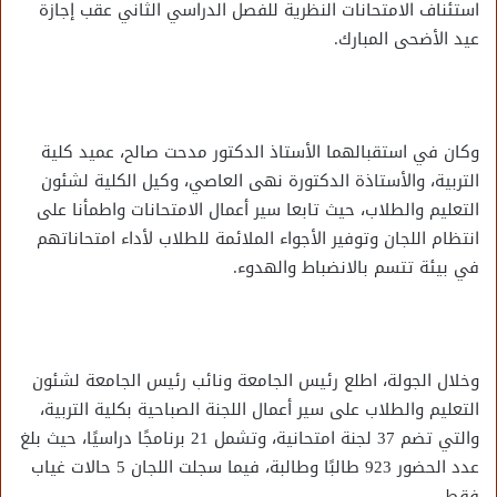
استئناف الامتحانات النظرية للفصل الدراسي الثاني عقب إجازة
عيد الأضحى المبارك.
وكان في استقبالهما الأستاذ الدكتور مدحت صالح، عميد كلية
التربية، والأستاذة الدكتورة نهى العاصي، وكيل الكلية لشئون
التعليم والطلاب، حيث تابعا سير أعمال الامتحانات واطمأنا على
انتظام اللجان وتوفير الأجواء الملائمة للطلاب لأداء امتحاناتهم
في بيئة تتسم بالانضباط والهدوء.
وخلال الجولة، اطلع رئيس الجامعة ونائب رئيس الجامعة لشئون
التعليم والطلاب على سير أعمال اللجنة الصباحية بكلية التربية،
والتي تضم 37 لجنة امتحانية، وتشمل 21 برنامجًا دراسيًا، حيث بلغ
عدد الحضور 923 طالبًا وطالبة، فيما سجلت اللجان 5 حالات غياب
فقط.