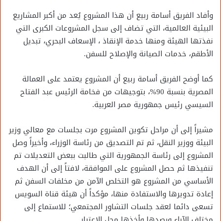
وأفاد الفريق أسامة ربيع أن هذا المشروع يُعد من أكبر المشاريع
البيئية العالمية، التي تضاف إلى سجل المشروعات الكبرى التي
نفذتها الهيئة ومنها خدمة الإنقاذ ، الإسعاف البحري، تبديل
الأطقم، خدمات الصيانة والإصلاح للسفن.
كما أوضح الفريق أسامة ربيع أن المشروع يعتمد على العمالة
المصرية بنسبة 90%، بتوجيهات من فخامة الرئيس عبد الفتاح
السيسي رئيس جمهورية مصر العربية.
مشيراً إلى أن مراحل تكوين المشروع مرت بجلسات مع معالي وزير
البيئة ووزير النقل، ثم تم التصديق من رئاسة الوزراء، وأخيراً وصل
المشروع إلى رئاسة الجمهورية التي طالبت ببعض التعديلات تم
تنفيذها ثم حصل المشروع على الموافقة، لافتاً إلى أن الهدف
الأساسي من المشروع هو التخلص الآمن من مخلفات السفن ثم
إعادة تدويرها والاستفادة منها، مؤكداً أن هيئة قناة السويس
تسعى دائما لعقد جلسات التشاور المجتمعي؛ للاستماع إلى
مختلف الآراء ورصدها وأخذها محل الاعتبار.