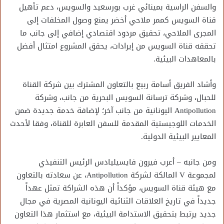
والسفن الراسية بمينائي غرب بورسعيد والسويس، دعم تأهيل
قناة السويس كممر ملاحي أخضر يمنع وصول المخلفات إلى
المجرى الملاحي، تحقيق مردود اقتصادي إضافي إلى جانب ما
تحققه قناة السويس من إيرادات، يحقق المشروع امتثال أفضل
بالمعاهدات البيئية.
وأشاد الفريق أسامة ربيع بالتعاون المشترك بين شركة القناة
للحبال، وشركة ترسانة السويس البحرية من جانب، وشركة
Antipollution اليونانية من جانب آخر؛ لإضافة خدمة جديدة ضمن
الخدمات اللوجيستية المقدمة للسفن العابرة للقناة، وفقا لأحدث
المعايير البيئية الدولية.
ومن جانبه – أعرب فيرون فايسيليادس الرئيس التنفيذي
لمجموعة V المالكة لشركة Antipollution، عن سعادته بالتعاون
مع هيئة قناة السويس، مؤكداً أن هذه الشراكة تمثل عهداً
جديداً في تاريخ العلاقات الثنائية اليونانية المصرية في مجال
جديد يرتبط بتحقيق الاستدامة البيئية، مع استثمار هذا التعاون