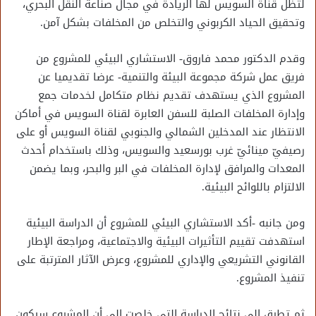
لتظل قناة السويس لها الريادة في مجال صناعة النقل البحري،
وتحقيق الحياد الكربوني والتخلص من المخلفات بشكل آمن.
وقدم الدكتور محمد فاروق- الاستشاري البيئي للمشروع من
فريق عمل شركة مجموعة البيئة والتنمية- عرضا تقديميا عن
المشروع الذي يستهدف تقديم نظام متكامل لخدمات جمع
وإدارة المخلفات الصلبة للسفن العابرة لقناة السويس في أماكن
الانتظار عند المدخلين الشمالي والجنوبي لقناة السويس أو على
رصيفيّ مينائيّ غرب بورسعيد والسويس، وذلك باستخدام أحدث
المعدات والمرافق لإدارة المخلفات في البر والبحر، وبما يضمن
الالتزام باللوائح البيئية.
ومن جانبه -أكد الاستشاري البيئي للمشروع أن الدراسة البيئية
استهدفت تقييم التأثيرات البيئية والاجتماعية، ومراجعة الإطار
القانوني التشريعي والإداري للمشروع، وعرض الآثار المترتبة على
تنفيذ المشروع.
ثم تطرق إلى نتائج الدراسة التي خلصت إلى أن المشروع سيكون