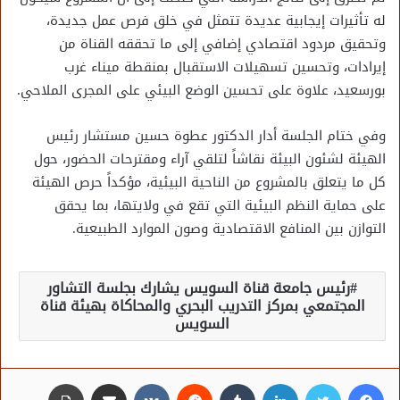
له تأثيرات إيجابية عديدة تتمثل في خلق فرص عمل جديدة،
وتحقيق مردود اقتصادي إضافي إلى ما تحققه القناة من
إيرادات، وتحسين تسهيلات الاستقبال بمنقطة ميناء غرب
بورسعيد، علاوة على تحسين الوضع البيئي على المجرى الملاحي.
وفي ختام الجلسة أدار الدكتور عطوة حسين مستشار رئيس
الهيئة لشئون البيئة نقاشاً لتلقي آراء ومقترحات الحضور، حول
كل ما يتعلق بالمشروع من الناحية البيئية، مؤكداً حرص الهيئة
على حماية النظم البيئية التي تقع في ولايتها، بما يحقق
التوازن بين المنافع الاقتصادية وصون الموارد الطبيعية.
رئيس جامعة قناة السويس يشارك بجلسة التشاور
المجتمعي بمركز التدريب البحري والمحاكاة بهيئة قناة
السويس
فيسبوك
تويتر
لينكدإن
مشاركة عبر البريد
طباعة