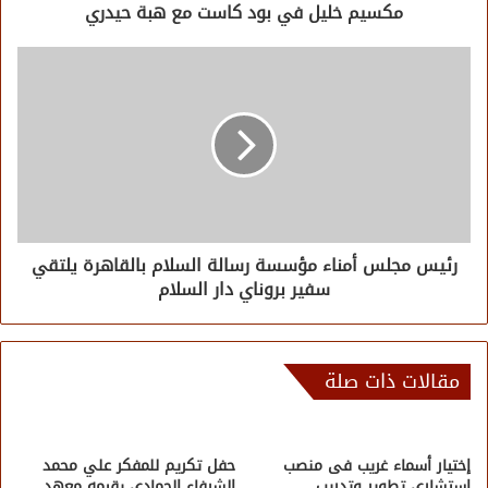
مكسيم خليل في بود كاست مع هبة حيدري
رئيس مجلس أمناء مؤسسة رسالة السلام بالقاهرة يلتقي
سفير بروناي دار السلام
مقالات ذات صلة
إختيار أسماء غريب فى منصب
حفل تكريم للمفكر علي محمد
استشارى تطوير وتدريب
الشرفاء الحمادى يقيمه معهد