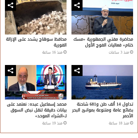
محاضرة مفتي الجمهورية «مسك
محافظ سوهاج يشدد على الإزالة
ختام» فعاليات الفوج الأول
الفورية
منذ 3 ساعات
منذ 16 ساعة
تداول 14 ألف طن و681 شاحنة
محمد إسماعيل عبده: نعتمد على
بضائع عامة ومتنوعة بموانئ البحر
بيانات دقيقة لنقل نبض السوق
الأحمر
لـ«الشراء الموحد»
منذ 18 ساعة
منذ 19 ساعة