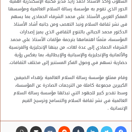
الشعوب وأكد الأستاذ أحمد زايد مدير مكتبة الإسكندرية أهمية
الدور الذي تقوم به مؤسسة رسالة السلام العالمية ومؤسسها
المفكر العربي الأستاذ علي محمد الشرفاء الحمادى بما يسهم
فى نشر ثقافة السلام ونبذ التعصب ومن جانبه أشاد الأستاذ
الدكتور محمد الجبالي بالتنوع الثقافي الذي يميز إصدارات
المؤسسة، مثمنًا اهتمامها بترجمة مؤلفات الأستاذ علي محمد
الشرفاء الحمادي إلى عدة لغات، من بينها الإنجليزية والفرنسية
والألمانية والإنجليزية والإسبانية والإيطالية، بما يعكس رؤية
حضارية تسهم في وصول الفكر المستنير إلى مختلف الثقافات.
وقام ممثلو مؤسسة رسالة السلام العالمية بإهداء الضيفبن
الكبيرين مجموعة كاملة من الترجمات الصادرة عن المؤسسة،
وسط تقدير كبير للجهود التي تبذلها مؤسسة رسالة السلام
العالمية في نشر ثقافة السلام والتسامح وترسيخ القيم
الإنسانية .
فيسبوك
تويتر
لينكدإن
مشاركة عبر البريد
طباعة