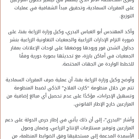
على المقررات السمادية، وتحقيق مبدأ الشفافية في عمليات
التوزيع.
وأكد المهندس أبو العباس البدري، وكيل وزارة الزراعة بقنا، على
ضرورة التزام الإدارات الزراعية والجمعيات التعاونية الزراعية بنشر
جداول الشحن فور ورودها ووضعها على لوحات الإعلانات بمقار
الجمعيات في أماكن بارزة، مع تحديثها بصورة دورية وفقًا
للخطط الواردة من الجهات المختصة.
وأوضح وكيل وزارة الزراعة بقنا، أن عملية صرف المقررات السمادية
تتم من خلال منظومة “كارت الفلاح” الذكي لضبط المنظومة
وتسهيل الإجراءات، مؤكدًا على عدم تحصيل أي مبالغ إضافية من
المزارعين خارج الإطار القانوني.
وأشار “البدري”، إلى أن ذلك يأتي في إطار حرص الدولة على دعم
المزارعين وتوفير مستلزمات الإنتاج الزراعي، وضمان وصول
الأسمدة المدعمة إلى مستحقيها وفق الضوابط المنظمة، من