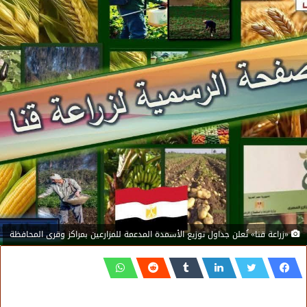
«زراعة قنا» تُعلن جداول توزيع الأسمدة المدعمة للمزارعين بمراكز وقرى المحافظة