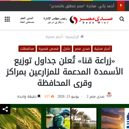
أحمد زكي: مبادرة “مصر تنطلق بالتصدير”
بحث
الق
عن
الرئيسية
/
أخبار محلية
أخبار محلية
صدى مصر
عاجل
قصص قصيرة
محافظات
«زراعة قنا» تُعلن جداول توزيع
الأسمدة المدعمة للمزارعين بمراكز
وقرى المحافظة
صدى مصر 2
يونيو 13, 2026
637
دقيقة واحدة