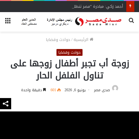
أحمد زكي: مبادرة “مصر تنطلق بالتصدير”
بحث
الق
عن
الرئيسية
/
حوادث وقضايا
حوادث وقضايا
زوجة أب تجبر أطفال زوجها على
تناول الفلفل الحار
صدى مصر
يونيو 6, 2026
601
دقيقة واحدة