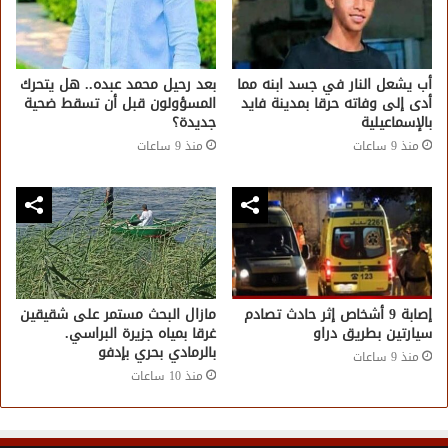
أب يشعل النار في جسد ابنه مما
بعد رحيل محمد عبده.. هل يتحرك
أدى إلى وفاته حرقا بمدينة فايد
المسؤولون قبل أن تسقط ضحية
بالإسماعيلية
جديدة؟
منذ 9 ساعات
منذ 9 ساعات
إصابة 9 أشخاص إثر حادث تصادم
مازال البحث مستمر على شقيقين
سيارتين بطريق دراو
غرقا بمياه جزيرة البراسي.
بالرمادي بحري بإدفو
منذ 9 ساعات
منذ 10 ساعات