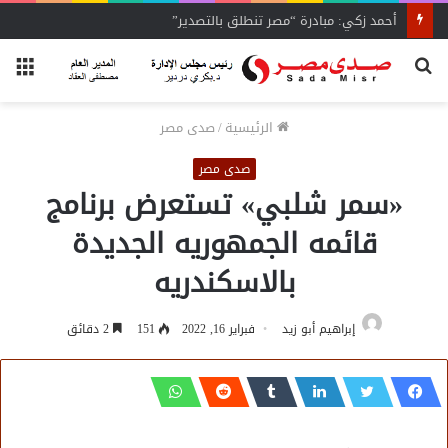
أحمد زكي: مبادرة “مصر تنطلق بالتصدير”
بحث
الق
عن
الرئيسية
/
صدى مصر
صدى مصر
«سمر شلبي» تستعرض برنامج
قائمه الجمهوريه الجديدة
بالاسكندريه
إبراهيم أبو زيد
فبراير 16, 2022
151
2 دقائق