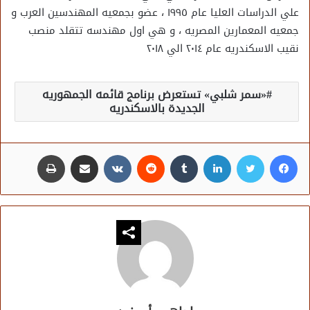
علي الدراسات العليا عام ١٩٩٥ ، عضو بجمعيه المهندسين العرب و
جمعيه المعمارين المصريه ، و هي اول مهندسه تتقلد منصب
نقيب الاسكندريه عام ٢٠١٤ الي ٢٠١٨
«سمر شلبي» تستعرض برنامج قائمه الجمهوريه
الجديدة بالاسكندريه
فيسبوك
تويتر
لينكدإن
مشاركة عبر البريد
طباعة