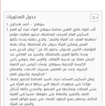
جدول المحتويات
سوهاج – أحمد هنداوي
أناب اللواء طارق الفقي محافظ سوهاج، اللواء ضياء أبو العزم
السكرتير العام المساعد للمحافظة، لحضور فعاليات مؤتمر
“مناهضة العنف ضد المرأة والتنمر”، والذي نظمته وحدة تكافؤ
الفرص وتمكين المرأة بديوان عام المحافظة، وذلك بقاعة
المؤتمرات الكبرى بالديوان، بحضور كلا من ” إيمان البدري مدير
وحدة تكافؤ الفرص بالمحافظة، والشيخ عبد العاطي عبد
الرحمن ممثلا عن مديرية الأوقاف، والقس عماد شوقي راعي
الكنيسة الإنجيلية بسوهاج، ونشأت كيرلس خبير التنمية
البشرية، وعدد من العاملين بمديريات الخدمات، والمصالح
الحكومية، والديوان العام “.
ونقل السكرتير المساعد تحيات السيد المحافظ للحضور جميعا،
مؤكدا على مجهودات الدولة التي تبذلها لدعم المرأة في
شتى المجالات وتمكينها في المجتمع، والتصدي لكافة أشكال
العنف والتمييز، والحفاظ على حقوقها، مشيرا إلى أهمية
التكاتف وتضافر جميع الجهود للقضاء على جميع ظواهر العنف
والتنمر ضد المرأة.