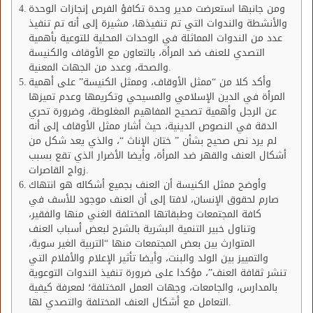
ومن جانبها استعرضت مدير وحدة تكافؤ الفرص إنجازات الوحدة
والأنشطة والندوات التي تم تنفيذها، مشيرة إلى أنه تم تنفيذ
عدد من الندوات المماثلة في الوحدات المحلية للتوعية بأهمية
التصدي للعنف ضد المرأة، بالتعاون مع الأوقاف والكنيسة
والصحة، وعدد من الجهات المعنية.
وأكد كلا من “ممثل الأوقاف، وممثل الكنيسة” على أهمية
المرأة في الدين الإسلامي والمسيحي وتكريمها وعدم تميزها
عن الرجل وأهمية تصحيح المفاهيم المغلوطة، وضرورة تحري
الدقة في النصوص الدينية، حيث أشار ممثل الأوقاف إلى أنه
لم يرد نص صحيح بشأن ” ختان الإناث “، والذي يعد شكل من
أشكال العنف والقهر ضد المرأة، وأيضا الأضرار الذي تقع بسبب
زواج القاصرات.
وأوضح ممثل الكنيسة أن العنف بجميع أشكاله هو انتهاك
صارم لحقوق الإنسان، لافتا إلى أن العنف موجود للأسف في
كافة المجتمعات وطبقاتها المختلفة الغني منها والفقير،
وتناول خبير التنمية البشرية بالشرح لبعض أسباب العنف
المتوارث بين بعض المجتمعات منها “التربية الغير سوية،
والتمييز بين الولد والبنت، وأيضا تأثير الإعلام والأفلام التي
تنشر ثقافة العنف”، مؤكدا على ضرورة تنفيذ الندوات التوعوية
بالمدارس، والجامعات، وجهات العمل المختلفة؛ لمعرفة كيفية
التعامل مع أشكال العنف المختلفة والتصدي لها.