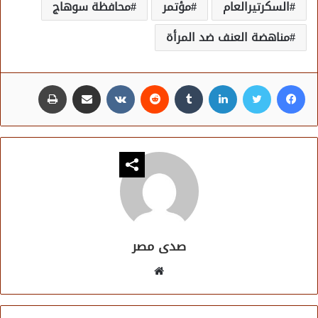
السكرتيرالعام
مؤتمر
محافظة سوهاج
مناهضة العنف ضد المرأة
فيسبوك
تويتر
لينكدإن
مشاركة عبر البريد
طباعة
صدى مصر
موقع
الويب