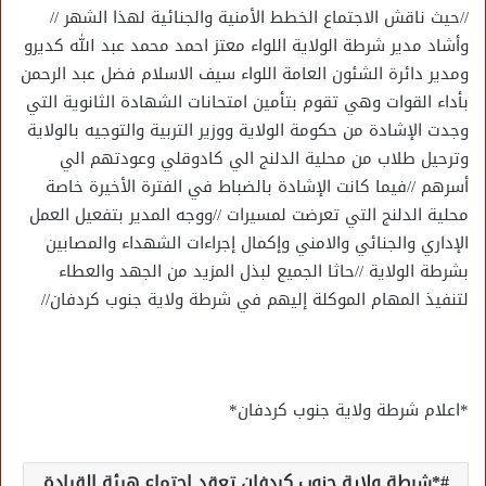
//حيث ناقش الاجتماع الخطط الأمنية والجنائية لهذا الشهر //
وأشاد مدير شرطة الولاية اللواء معتز احمد محمد عبد الله كديرو
ومدير دائرة الشئون العامة اللواء سيف الاسلام فضل عبد الرحمن
بأداء القوات وهي تقوم بتأمين امتحانات الشهادة الثانوية التي
وجدت الإشادة من حكومة الولاية ووزير التربية والتوجيه بالولاية
وترحيل طلاب من محلية الدلنج الي كادوقلي وعودتهم الي
أسرهم //فيما كانت الإشادة بالضباط في الفترة الأخيرة خاصة
محلية الدلنج التي تعرضت لمسيرات //ووجه المدير بتفعيل العمل
الإداري والجنائي والامني وإكمال إجراءات الشهداء والمصابين
بشرطة الولاية //حاثا الجميع لبذل المزيد من الجهد والعطاء
لتنفيذ المهام الموكلة إليهم في شرطة ولاية جنوب كردفان//
*اعلام شرطة ولاية جنوب كردفان*
*شرطة ولاية جنوب كردفان تعقد اجتماع هيئة القيادة