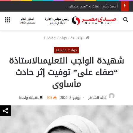
أحمد زكي: مبادرة “مصر تنطلق بالتصدير”
بحث
الق
عن
الرئيسية
/
حوادث وقضايا
حوادث وقضايا
شهيدة الواجب التعليمىالاستاذة
“صفاء على” توفيت إثر حادث
مأساوى
خالد الشاطر
يونيو 8, 2026
603
دقيقة واحدة