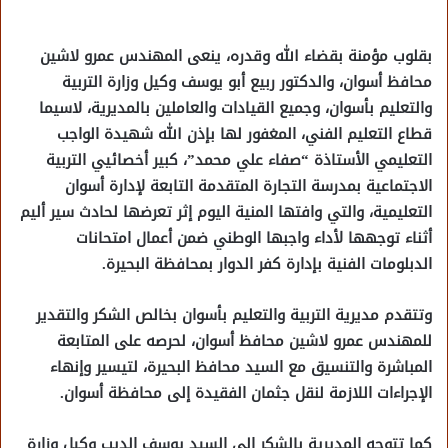
بقلوب مؤمنة بقضاء الله وقدره، ينعى المهندس عمرو لاشين
محافظ أسوان، والدكتور ربيع أبو يوسف وكيل وزارة التربية
والتعليم بأسوان، وجميع القيادات والعاملين بالمديرية، لاسيما
قطاع التعليم الفني، المغفور لها بإذن الله شهيدة الواجب
التعليمي الأستاذة “صفاء علي محمد”، كبير أخصائيي التربية
الاجتماعية بمدرسة التجارة المتقدمة التابعة لإدارة أسوان
التعليمية، والتي وافتها المنية اليوم إثر تعرضها لحادث سير أليم
أثناء توجهها لأداء واجبها الوطني ضمن أعمال امتحانات
الدبلومات الفنية بإدارة كفر الدوار بمحافظة البحيرة.
وتتقدم مديرية التربية والتعليم بأسوان بخالص الشكر والتقدير
للمهندس عمرو لاشين محافظ أسوان، لحرصه على المتابعة
المباشرة والتنسيق مع السيد محافظ البحيرة، لتيسير وإنهاء
الإجراءات اللازمة لنقل جثمان الفقيدة إلى محافظة أسوان.
كما تتوجه المديرية بالشكر إلى السيد يوسف الديب وكيل وزارة