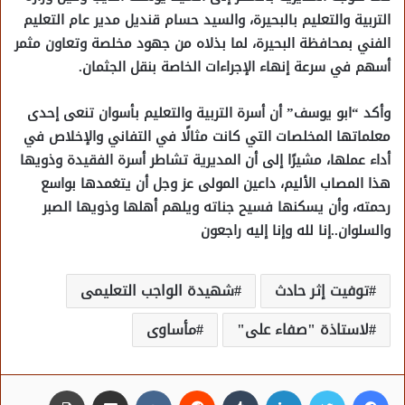
التربية والتعليم بالبحيرة، والسيد حسام قنديل مدير عام التعليم
الفني بمحافظة البحيرة، لما بذلاه من جهود مخلصة وتعاون مثمر
أسهم في سرعة إنهاء الإجراءات الخاصة بنقل الجثمان.
وأكد “ابو يوسف” أن أسرة التربية والتعليم بأسوان تنعى إحدى
معلماتها المخلصات التي كانت مثالًا في التفاني والإخلاص في
أداء عملها، مشيرًا إلى أن المديرية تشاطر أسرة الفقيدة وذويها
هذا المصاب الأليم، داعين المولى عز وجل أن يتغمدها بواسع
رحمته، وأن يسكنها فسيح جناته ويلهم أهلها وذويها الصبر
والسلوان..إنا لله وإنا إليه راجعون
توفيت إثر حادث
شهيدة الواجب التعليمى
لاستاذة "صفاء على"
مأساوى
فيسبوك
تويتر
لينكدإن
مشاركة عبر البريد
طباعة