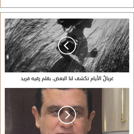
الويب
غربالُ الأيام تكشف لنا البعض. بقلم رقيه فريد