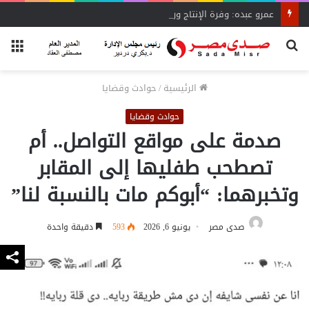
عمرو عبده: وفرة الإنتاج وراء تراجع أسعار الدواجن..
بحث
الق
عن
الرئيسية
/
حوادث وقضايا
حوادث وقضايا
صدمة على مواقع التواصل.. أم
تصطحب طفليها إلى المقابر
وتخبرهما: “أبوكم مات بالنسبة لنا”
صدى مصر
يونيو 6, 2026
593
دقيقة واحدة