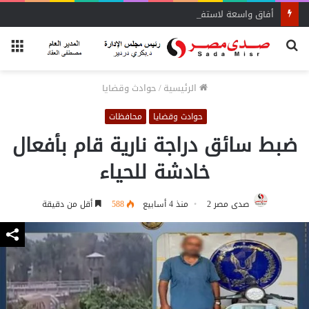
أفاق واسعة لاستفادة المغتربين من الأنشطة المالية غير المصرفية
بحث
الق
عن
الرئيسية
/
حوادث وقضايا
حوادث وقضايا
محافظات
ضبط سائق دراجة نارية قام بأفعال
خادشة للحياء
صدى مصر 2
منذ 4 أسابيع
588
أقل من دقيقة