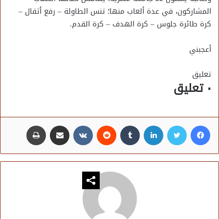
المشاركون، في عدة ألعاب منها؛ تنس الطاولة – رفع أثقال –
كرة طائرة جلوس – كرة الهدف – كرة القدم.
أعجبني
تعليق
٠ تعليق
فيسبوك
تويتر
لينكدإن
مشاركة عبر البريد
طباعة