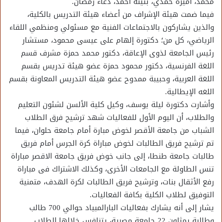
محمد، أميرة حمدي، بثينة أحمد، دعاء رمضان.
فيما ضمت هيئة الإشراف من أعضاء هيئة التدريس بالكلية،
والذين يشاركون بالاجتماعات الفنية مع مسئولي ومنظمي اللقاء
الرياضي، كل من؛ دكتورة إلهام على عيسى محمود، مستشار
رئيس الجامعة لذوى الإعاقة، دكتور محمد حمزة مشرف قسم
اللغة الفرنسية، دكتور محمود حمزة عضو هيئة تدريس بقسم
اللغة العربية، وحبيبة ممدوح عضو هيئة التدريس المعاونة بقسم
اللغه الإيطالية.
وأشارت دكتورة ليلة يوسف، وكيل كلية الألسن لشئون التعليم
والطلاب، أن اليوم الأول للفعاليات شهد ترشيح فرق الطلاب
الشباب من جامعة الأقصر لخوض مبارة أمام جامعة حلوان، فيما
تم ترشيح فريق الطالبات لخوض مباراة كرة الجرس أمام فريق
طالبات جامعة طنطا، إلى جانب خوض فريق جامعة الاقصر مباراة
تنس الطاولة مع الجامعات الأخرى، وكذلك الاشتراك فى مباراة
رفع الأثقال بنات، وترشيح فريق الطالبات لكرة الهدف، متمنية
التوفيق لطلاب الكلية بكافة الفعاليات.
يشار إلى أنه يشارك بفعاليات البارالمبياد حوالي 700 طالب
وطالبة يمثلون 22 جامعة مصرية، يتنافس خلالها الطلاب