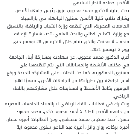
الأقصر–حماده النجار السليمى
تحت رعاية الدكتور محمد محجوب عزوز، رئيس جامعة الأقصر،
يشارك طلاب كلية الألسن ممثلين الجامعة، في بارالمبياد
الجامعات المصرية، الذي تنظمه وزارة الشباب والرياضة، بالتسيق
مع وزارة التعليم العالي والبحث العلمي، تحت شعار ” الإعاقة
منحة .. لا محنة”، والذي يقام خلال الفتره من 28 نوفمبر حتي
يوم 2 ديسمبر 2021.
أعرب الدكتور محمد محجوب، عن سعادته بمشاركة أبناء الجامعة
في مختلف الأنشطة والمسابقات التي يتم تنظيمها على
مستوى الجمهورية، كما حث الطلاب على المشاركة الجيدة ورفع
اسم الجامعة بين نظيراتها من الجامعات الأخرى، متمنيًا لهم
التوفيق بكافة الأنشطة والمسابقات خلال مشاركتهم باللقاء
الرياضي.
ويشارك في فعاليات اللقاء الرياضي لبارالمبياد الجامعات المصرية
من جامعة الأقصر الطلاب؛ أحمد محمود ذكي، محمد محمود
حسن، أحمد ممدوح، محمد مصطفى، ومن الطالبات؛ أميرة مختار،
أميرة بركات، روان وائل، أميرة عبد الناصر، سلوى محمود، آية