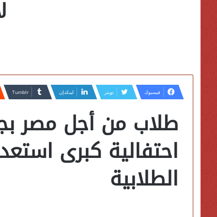
ل
فيسبوك
تويتر
لينكدإن
طلاب من أجل مصر بج
احتفالية كبرى استعداد
الطلابية