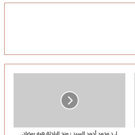
ا. د محمد أحمد السيد : منح الباحثة هبه رمضان