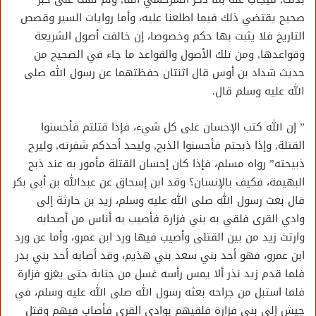
صحيح يقتضي ذلك فيما اطلعنا عليه، وأما روايات السير وقصص
التاريخ فلا يثبت بها حكم وخصوصا، إن خالفت أصول الشريعة
وقواعدها, ومن تلك الأصول والقواعد ما جاء في الصحيح من
حديث شداد بن أوس قال اثنتان حفظتهما عن رسول الله صلى
الله عليه وسلم قال.
” إن الله كتب الإحسان على كل شيء، فإذا قتلتم فأحسنوا
القتلة, وإذا ذبحتم فأحسنوا الذبح, وليحد أحدكم شفرته, وليرح
ذبيحته” رواه مسلم، فإذا كان إحسان القتلة مأمور به عند ذبح
البهيمة، فكيف بالإنسان؟ وقد ابن إسحاق عن عبدالله بن أبي بكر
قال بعث رسول الله صلى الله عليه وسلم، زيد بن حارثة إلى
وادي القرى فلقي به بني فزارة فأصيب به أناس من أصحابه
وارتث زيد من بين القتلى وأصيب فيها ورد ابن عمرو، وأما عن ورد
ابن عمرو، فهو أحد بني سعد بني هذيم، وقد أصابه أحد بني بدر
فلما قدم زيد نذر ألا يمس رأسه غسل من جنابة حتى يغزو فزارة
فلما استبل من جراحه بعثه رسول الله صلى الله عليه وسلم، في
جيش إلى بني فزارة فلقيهم بوادي القرى فأصاب فيهم وقتل