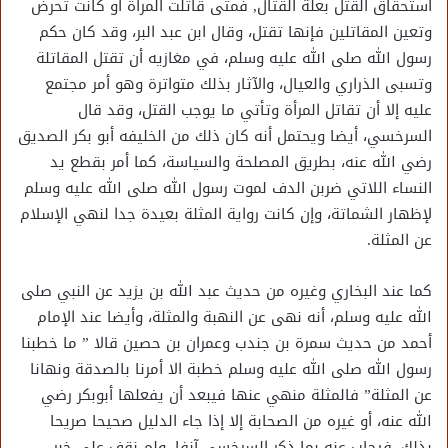
استحقاق القتل بعلة القتال, فمتى قاتلت المرأة أو كانت تحرض
وتعين المقاتلين فإنها تقتل، وقال ابن عبد البر، وقد كان حكم
رسول الله صلى الله عليه وسلم، في مغازيه أن تقتل المقاتلة
وتسبى الذراري والعيال، والآثار بذلك متواترة وهو أمر مجتمع
عليه إلا أن تقاتل المرأة وتأتي ما يوجب القتل، وقد قال
السرخسي، أيضا ويحتمل أنه كان ذلك من الخليفه أبو بكر الصديق
رضي الله عنه، بطريق المصلحة والسياسة، كما أمر بقطع يد
النساء اللاتي ضربن الدف لموت رسول الله صلى الله عليه وسلم
لإظهار الشماتة، وإن كانت رواية المثلة بعيدة جدا لنهي الإسلام
عن المثلة.
كما عند البخاري وغيره من حديث عبد الله بن يزيد عن النبي صلى
الله عليه وسلم، أنه نهى عن النهبة والمثلة، وأيضا عند الإمام
أحمد من حديث سمرة بن جندب وعمران بن حصين قالا ” ما خطبنا
رسول الله صلى الله عليه وسلم خطبة الا أمرنا بالصدقة ونهانا
عن المثلة” فالمثلة منهي عنها فيبعد أن يفعلها أبوبكر رضي
الله عنه، أو غيره من الصحابة إلا إذا جاء الدليل صحيحا صريحا
بذلك, فيجاب عنه بما ذكر السرخسي آنفا, ولم نقف على خبر