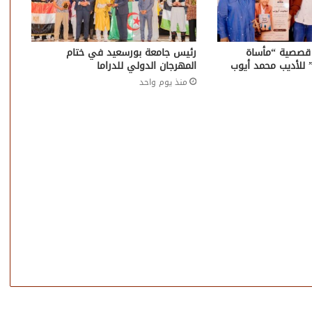
قصصية “مأساة
رئيس جامعة بورسعيد في ختام
” للأديب محمد أيوب
المهرجان الدولي للدراما
منذ يوم واحد