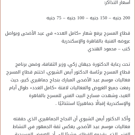
أسعار التذاكر:
200 جنيه – 150 جنيه – 100 جنيه – 75 جنيه
قطاع المسرح يرفع شعار «كامل العدد» في عيد الأضحى ويواصل
عروضه الفنية بالقاهرة والإسكندرية
كتب – محمود الهندي
تحت رعاية الدكتورة جيهان زكي، وزير الثقافة، وضمن برنامج
قطاع المسرح برئاسة الدكتور أيمن الشيوي، اختتم قطاع المسرح
فعاليات موسم عيد الأضحى المبارك بنجاح جماهيري كبير، حيث
رفعت جميع العروض والفعاليات لافتة «كامل العدد» طوال أيام
العيد، وشهدت مسارح البيت الفني للمسرح بالقاهرة
والإسكندرية إقبالًا جماهيريًا استثنائيًا .
وأكد الدكتور أيمن الشيوي أن النجاح الجماهيري الذي حققته
فعاليات موسم عيد الأضحى يعكس ثقة الجمهور في النشاط
الفني الذي يقدمه القطاع، مشيرًا إلى أن العروض المسرحية