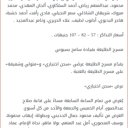
محمود، عبدالمنعم رياض، أحمد السلكاوي، ألحان المهدي، محمد
مبروك، شريهان الشاذلي، سمر النجيلي، فادي رأفت، أحمد خشبة،
هاجر البديوي، أبانوب لطيف، علاء الحريري، وتامر عبدالمجيد .
أسعار التذاكر : 57 – 82 – 107 جنيهات .
مسرح الطليعة بقيادة سامح بسيوني
يقدّم مسرح الطليعة عرضَي «سجن اختياري» و«متولي وشفيقة»
على مسرح الطليعة بالعتبة .
عرض «سجن اختياري»
يُعرض في تمام الساعة السابعة مساءً على قاعة صلاح
عبدالصبور، أيام الخميس والجمعة والأحد من كل أسبوع.
العرض من تأليف محمود جمال الحديني، وبطولة: إيهاب محفوظ،
يوسف المنصوري، أمل عبد المنعم، بولا ماهر، نجاة الإمام، عماد