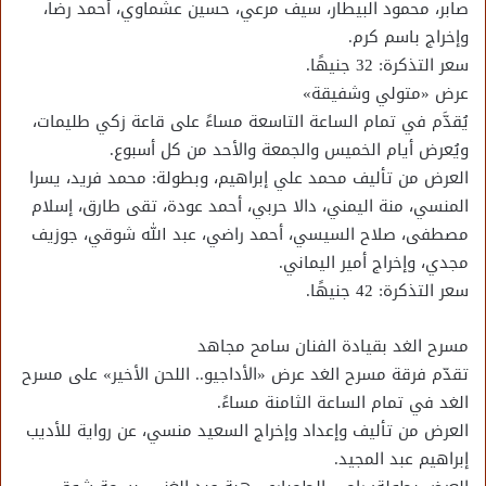
صابر، محمود البيطار، سيف مرعي، حسين عشماوي، أحمد رضا،
وإخراج باسم كرم.
سعر التذكرة: 32 جنيهًا.
عرض «متولي وشفيقة»
يُقدَّم في تمام الساعة التاسعة مساءً على قاعة زكي طليمات،
ويُعرض أيام الخميس والجمعة والأحد من كل أسبوع.
العرض من تأليف محمد علي إبراهيم، وبطولة: محمد فريد، يسرا
المنسي، منة اليمني، دالا حربي، أحمد عودة، تقى طارق، إسلام
مصطفى، صلاح السيسي، أحمد راضي، عبد الله شوقي، جوزيف
مجدي، وإخراج أمير اليماني.
سعر التذكرة: 42 جنيهًا.
مسرح الغد بقيادة الفنان سامح مجاهد
تقدّم فرقة مسرح الغد عرض «الأداجيو.. اللحن الأخير» على مسرح
الغد في تمام الساعة الثامنة مساءً.
العرض من تأليف وإعداد وإخراج السعيد منسي، عن رواية للأديب
إبراهيم عبد المجيد.