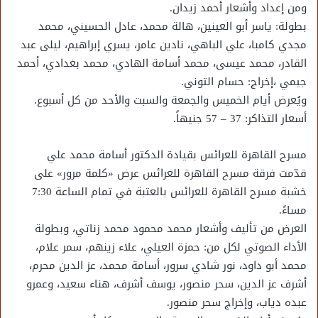
ومن إعداد وأشعار أحمد زيدان.
بطولة: ياسر أبو العينين، هالة محمد، عادل الحسيني، محمد
مجدي كامبا، علي الباهي، نادين عامر، يسري إبراهيم، ليلى عبد
القادر، محمد عيسى، محمد أسامة الهادي، محمد بغدادي، أحمد
جيمي ،إخراج: حسام التوني.
ويُعرض أيام الخميس والجمعة والسبت والأحد من كل أسبوع.
أسعار التذاكر: 37 – 57 جنيهاً.
مسرح القاهرة للعرائس بقيادة الدكتور أسامة محمد علي
قدّمت فرقة مسرح القاهرة للعرائس عرض «كلمة مرور» على
خشبة مسرح القاهرة للعرائس بالعتبة في تمام الساعة 7:30
مساءً.
العرض من تأليف وأشعار محمد محمود محمد زناتي، وبطولة
الأداء الصوتي لكل من: حمزة العيلي، علاء زينهم، سمر علام،
محمد أبو داود، نور شادي سرور، أسامة محمد، عز الدين محرم،
أشرف عز الدين، سحر منصور، يوسف أشرف، هناء سعيد، وعمرو
عبده دياب، وإخراج سحر منصور.