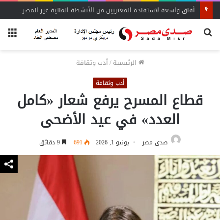
أفاق واسعة لاستفادة المغتربين من الأنشطة المالية غير المصرفية
بحث
الق
عن
الرئيسية
/
أدب وثقافة
أدب وثقافة
قطاع المسرح يرفع شعار «كامل
العدد» في عيد الأضحى
صدى مصر
يونيو 1, 2026
691
9 دقائق