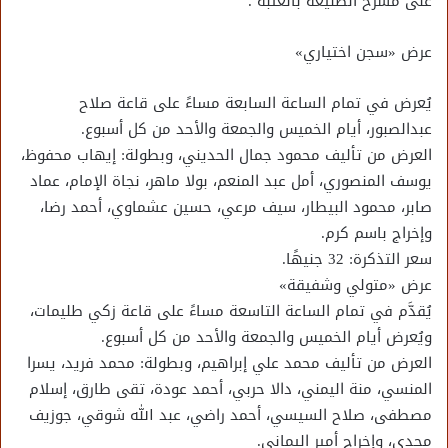
على مسرح الطليعة بالعتبة .
عرض «سجن اختياري»
يُعرض في تمام الساعة السابعة مساءً على قاعة صلاح
عبدالصبور، أيام الخميس والجمعة والأحد من كل أسبوع.
العرض من تأليف محمود جمال الحديني، وبطولة: إيهاب محفوظ،
يوسف المنصوري، أمل عبد المنعم، بولا ماهر، نجاة الإمام، عماد
صابر، محمود البيطار، سيف مرعي، حسين عشماوي، أحمد رضا،
وإخراج باسم كرم.
سعر التذكرة: 32 جنيهًا.
عرض «متولي وشفيقة»
يُقدَّم في تمام الساعة التاسعة مساءً على قاعة زكي طليمات،
ويُعرض أيام الخميس والجمعة والأحد من كل أسبوع.
العرض من تأليف محمد علي إبراهيم، وبطولة: محمد فريد، يسرا
المنسي، منة اليمني، دالا حربي، أحمد عودة، تقى طارق، إسلام
مصطفى، صلاح السيسي، أحمد راضي، عبد الله شوقي، جوزيف
مجدي، وإخراج أمير اليماني.