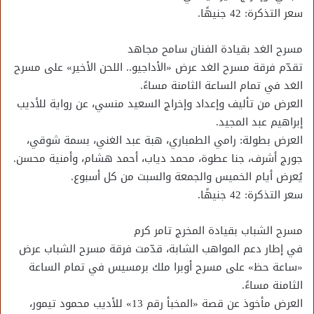
سعر التذكرة: 42 جنيهًا.
مسرح الغد بقيادة الفنان سامح مجاهد
تقدّم فرقة مسرح الغد عرض «الأداجيو.. اللحن الأخير» على مسرح
الغد في تمام الساعة الثامنة مساءً.
العرض من تأليف وإعداد وإخراج السعيد منسي، عن رواية للأديب
إبراهيم عبد المجيد.
العرض بطولة: رامي الطمباري، هبة عبد الغني، بسمة شوقي،
جورج أشرف، جنا عطوة، محمد دياب، أحمد هشام، وأمنية محسن.
يُعرض أيام الخميس والجمعة والسبت من كل أسبوع.
سعر التذكرة: 42 جنيهًا.
مسرح الشباب بقيادة المخرج تامر كرم
في إطار دعم المواهب الشابة، قدّمت فرقة مسرح الشباب عرض
«ساعة حظ» على مسرح أوبرا ملك برمسيس في تمام الساعة
الثامنة مساءً.
العرض مأخوذ عن قصة «المخبأ رقم 13» للأديب محمود تيمور،