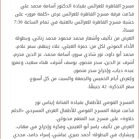
مسرح القاهرة للعرائس بقيادة الدكتور أسامة محمد علي
قدّمت فرقة مسرح القاهرة للعرائس عرض «كلمة مرور» على
خشبة مسرح القاهرة للعرائس بالعتبة في تمام الساعة 7:30
مساءً.
العرض من تأليف وأشعار محمد محمود محمد زناتي، وبطولة
الأداء الصوتي لكل من: حمزة العيلي، علاء زينهم، سمر علام،
محمد أبو داود، نور شادي سرور، أسامة محمد، عز الدين محرم،
أشرف عز الدين، سحر منصور، يوسف أشرف، هناء سعيد، وعمرو
عبده دياب، وإخراج سحر منصور.
ويُعرض أيام الخميس والجمعة والسبت من كل أسبوع.
سعر التذكرة: 42 جنيهًا.
المسرح القومي للأطفال بقيادة الفنانة إيناس نور
قدّمت فرقة المسرح القومي للأطفال العرض المسرحي «الحلم
حلاوة» على مسرح عبد المنعم مدبولي.
العرض من تأليف ياسر أبو العينين، وفكرة وإخراج مي مهاب.
ويشارك في البطولة: أحمد صبري غباشي، إسراء حامد، مجدي