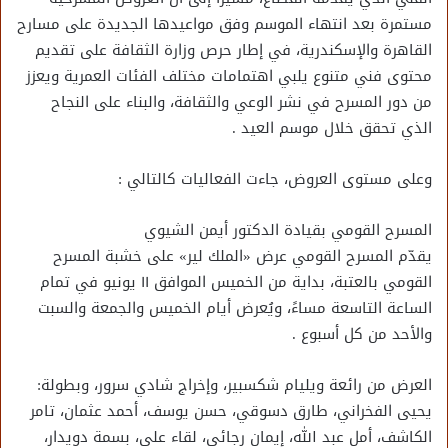
مستمرة بعد انتهاء الموسم وفق مواعيدها الجديدة على مسارح
القاهرة والإسكندرية، في إطار حرص وزارة الثقافة على تقديم
محتوى فني متنوع يلبي اهتمامات مختلف الفئات العمرية ويعزز
من دور المسرح في نشر الوعي والثقافة، والبناء على النجاح
الذي تحقق خلال موسم العيد .
وعلى مستوى العروض، جاءت الفعاليات كالتالي :
المسرح القومي بقيادة الدكتور أيمن الشيوي
يقدّم المسرح القومي عرض «الملك لير» على خشبة المسرح
القومي بالعتبة، بداية من الخميس الموافق ١١ يونيو في تمام
الساعة التاسعة مساءً، ويُعرض أيام الخميس والجمعة والسبت
والأحد من كل أسبوع .
العرض من رائعة ويليام شكسبير، وإخراج شادي سرور، وبطولة:
يحيى الفخراني، طارق دسوقي، حسن يوسف، أحمد عثمان، تامر
الكاشف، أمل عبد الله، إيمان رجائي، لقاء علي، بسمة دويدار،