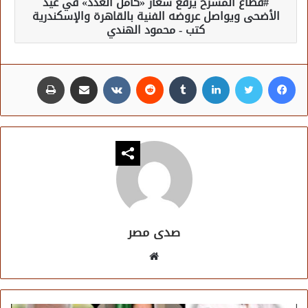
قطاع المسرح يرفع شعار «كامل العدد» في عيد
الأضحى ويواصل عروضه الفنية بالقاهرة والإسكندرية
كتب - محمود الهندي
فيسبوك
تويتر
لينكدإن
مشاركة عبر البريد
طباعة
صدى مصر
موقع
الويب