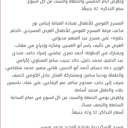
ويُعرض أيام الخميس والجمعة والسبت من كل أسبوع.
سعر التذكرة: 42 جنيهًا.
المسرح القومي للأطفال بقيادة الفنانة إيناس نور
قدّمت فرقة المسرح القومي للأطفال العرض المسرحي «الحلم
حلاوة» على مسرح عبد المنعم مدبولي.
العرض من تأليف ياسر أبو العينين، وفكرة وإخراج مي مهاب.
ويشارك في البطولة: أحمد صبري غباشي، إسراء حامد، مجدي
عبد الحليم، محمد خليل، خالد نجيب، سامر المنياوي، إكرامي
الوزير، دعاء حسام، أحمد أبو الحسن، هاني سمير، محمد شلقامي،
والطفلة رودينا سامح، وبمشاركة الفنان عادل الكومي كضيف
شرف، إلى جانب: ممدوح سالم، عمر الرفاعي، علي عماد، ياسمين
علاء، والطفل محمد أسامة.
ويُعرض يومي الجمعة والسبت من كل اسبوع في تمام الساعة
السابعة والنصف مساءً.
أسعار التذاكر: 32 و42 جنيهاً.
مسرح الإسكندرية بقيادة المخرج محمد مرسي