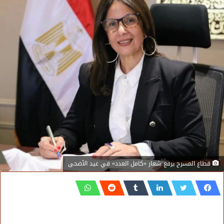
قطاع المسرح يرفع شعار «كامل العدد» في عيد الأضحى