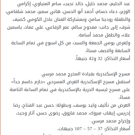
عبد الحليم، محمد خليل، خالد نجيب، سامر المنياوي، إكرامي
الوزير، دعاء حسام، أحمد أبو الحسن، هاني سمير، محمد شلقامي،
والطفلة رودينا سامح، وبمشاركة الفنان عادل الكومي كضيف
شرف، إلى جانب: ممدوح سالم، عمر الرفاعي، علي عماد، ياسمين
علاء، والطفل محمد أسامة.
ويُعرض يومي الجمعة والسبت من كل اسبوع في تمام الساعة
السابعة والنصف مساءً.
أسعار التذاكر: 32 و42 جنيهاً.
مسرح الإسكندرية بقيادة المخرج محمد مرسي
استقبل مسرح الإسكندرية العرض المسرحي «حازم حاسم جداً»
على مسرح ليسيه الحرية بالإسكندرية في تمام الساعة الثامنة
مساءً.
العرض من تأليف وليد يوسف، وبطولة: حسن عبد الفتاح، رضا
إدريس، إيهاب مبروك، محمد فاروق، رضوى حسن، آثار وحيد،
وإخراج محمد مرسي.
أسعار التذاكر: 37 – 57 – 107 جنيهات.