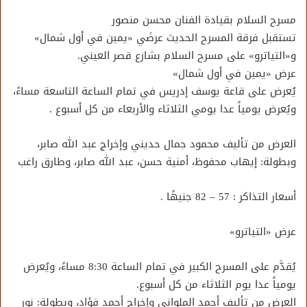
مسرح السلام بقيادة الفنان محسن منصور
تستقبل فرقة المسرح الحديث عرضَي «يمين في أول شمال»
و«التياترو» على مسرح السلام بشارع قصر العيني.
عرض «يمين في أول شمال»
يُعرض على قاعة يوسف إدريس في تمام الساعة التاسعة مساءً،
ويُعرض يومياً عدا يومي الثلاثاء والأربعاء من كل أسبوع .
العرض من تأليف محمود جمال حديني وإخراج عبد الله صابر،
وبطولة: إيهاب محفوظ، أمنية حسن، عبد الله صابر، وطارق راغب
أسعار التذاكر : 57 – 82 جنيهًا .
عرض «التياترو»
يُقدَّم على المسرح الكبير في تمام الساعة 8:30 مساءً، ويُعرض
يومياً عدا يوم الثلاثاء من كل أسبوع.
العرض من تأليف أحمد الملواني وإخراج أحمد فؤاد، وبطولة: نور