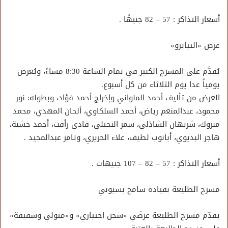
أسعار التذاكر : 57 – 82 جنيهًا .
عرض «التياترو»
يُقدَّم على المسرح الكبير في تمام الساعة 8:30 مساءً، ويُعرض
يومياً عدا يوم الثلاثاء من كل أسبوع.
العرض من تأليف أحمد الملواني وإخراج أحمد فؤاد، وبطولة: نور
محمود، عبدالمنعم رياض، أحمد السلكاوي، ألحان المهدي، محمد
مبروك، شريهان الشاذلي، سمر النجيلي، فادي رأفت، أحمد خشبة،
هاجر البديوي، أبانوب لطيف، علاء الحريري، وتامر عبدالمجيد .
أسعار التذاكر : 57 – 82 – 107 جنيهات .
مسرح الطليعة بقيادة سامح بسيوني
يقدّم مسرح الطليعة عرضَي «سجن اختياري» و«متولي وشفيقة»