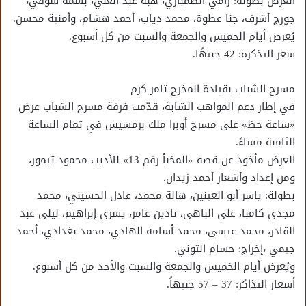
العرض بطولة: رامي الطمباري، هبة عبد الغني، بسمة شوقي،
جورج أشرف، جنا عطوة، محمد دياب، أحمد هشام، وأمنية محسن.
يُعرض أيام الخميس والجمعة والسبت من كل أسبوع.
سعر التذكرة: 42 جنيهًا.
مسرح الشباب بقيادة المخرج تامر كرم
في إطار دعم المواهب الشابة، قدّمت فرقة مسرح الشباب عرض
«ساعة حظ» على مسرح أوبرا ملك برمسيس في تمام الساعة
الثامنة مساءً.
العرض مأخوذ عن قصة «المخبأ رقم 13» للأديب محمود تيمور،
ومن إعداد وأشعار أحمد زيدان.
بطولة: ياسر أبو العينين، هالة محمد، عادل الحسيني، محمد
مجدي كامبا، علي الباهي، نادين عامر، يسري إبراهيم، ليلى عبد
القادر، محمد عيسى، محمد أسامة الهادي، محمد بغدادي، أحمد
جيمي ،إخراج: حسام التوني.
ويُعرض أيام الخميس والجمعة والسبت والأحد من كل أسبوع.
أسعار التذاكر: 37 – 57 جنيهاً.