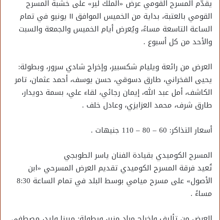
يقدّم المسرح القومي عرض «الملك لير» على خشبة المسرح
القومي بالعتبة، بداية من الخميس الموافق ١١ يونيو في تمام
الساعة التاسعة مساءً، ويُعرض أيام الخميس والجمعة والسبت
والأحد من كل أسبوع .
العرض من رائعة ويليام شكسبير، وإخراج شادي سرور، وبطولة:
يحيى الفخراني، طارق دسوقي، حسن يوسف، أحمد عثمان، تامر
الكاشف، أمل عبد الله، إيمان رجائي، لقاء علي، بسمة دويدار،
طارق شرف، محمد العزايزي، وعادل خلف .
أسعار التذاكر: 60 – 80 – 110 جنيهات .
المسرح الكوميدي بقيادة الفنان ياسر الطوبجي
تُعيد فرقة المسرح الكوميدي تقديم العرض المسرحي «ابن
الأصول» على مسرح ميامي بوسط البلد في تمام الساعة 8:30
مساءً .
العرض من تأليف وإخراج مراد منير، وبطولة: ميرنا وليد، مصطفى