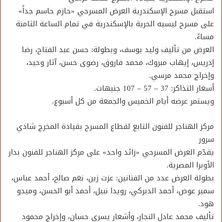
استقبل مسرح الإسكندرية العرض المسرحي «حازم حاسم جداً»
على مسرح ليسيه الحرية بالإسكندرية في تمام الساعة الثامنة
مساءً.
العرض من تأليف وليد يوسف، وبطولة: حسن عبد الفتاح، رضا
إدريس، إيهاب مبروك، محمد فاروق، رضوى حسن، آثار وحيد،
وإخراج محمد مرسي.
أسعار التذاكر: 37 – 57 – 107 جنيهات.
ويستمر عرضه أيام الخميس والجمعة من كل أسبوع.
مركز الهناجر للفنون التابع لقطاع المسرح بقيادة المخرج شادي
سرور
يقدّم العرض المسرحي «زائد واحد» على مركز الهناجر للفنون بدار
الأوبرا المصرية.
بطولة العرض عدد من الفنانين: عزت زين، نغم صالح، أحمد عباس،
سمير عوض، أحمد الدبركي، رويدا نبيل، أحمد أبو الحسن، وميدو
هود.
تأليف محمد عادل النجار، وأشعار يسري حسان، وإخراج محمود