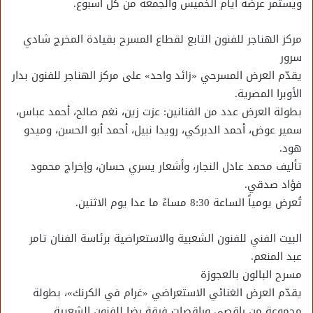
ويستمر عرضه أيام الخميس والجمعة من كل أسبوع.
مركز الهناجر للفنون التابع لقطاع المسرح بقيادة المخرج شادي
سرور
يقدّم العرض المسرحي «زائد واحد» على مركز الهناجر للفنون بدار
الأوبرا المصرية.
بطولة العرض عدد من الفنانين: عزت زين، نغم صالح، أحمد عباس،
سمير عوض، أحمد الدبركي، رويدا نبيل، أحمد أبو الحسن، وميدو
هود.
تأليف محمد عادل النجار، وأشعار يسري حسان، وإخراج محمود
فؤاد صدقي.
تُعرض يومياً الساعة 8:30 مساءً ما عدا يوم الاثنين.
البيت الفني للفنون الشعبية والاستعراضية برئاسة الفنان تامر
عبد المنعم.
مسرح البالون بالعجوزة
يقدّم العرض الغنائي الاستعراضي «غرام في الكرنك»، بطولة
مجموعة من راقصي وراقصات فرقة رضا للفنون الشعبية