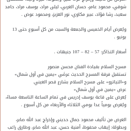
شوقي، محمود عامر، حسان العربي، ليلى مراد، يوسف مراد، حامد
سعيد، رشا فؤاد، عبير مكاوي، نور العزيز، ومحمود عوض .
ويُعرض أيام الخميس والجمعة والسبت من كل أسبوع حتى 13
يونيو .
أسعار التذاكر: 57 – 82 – 107 جنيهات .
مسرح السلام بقيادة الفنان محسن منصور
تستقبل فرقة المسرح الحديث عرضَي «يمين في أول شمال»
و«التياترو» على مسرح السلام بشارع قصر العيني.
عرض «يمين في أول شمال»
يُعرض على قاعة يوسف إدريس في تمام الساعة التاسعة مساءً،
ويُعرض يومياً عدا يومي الثلاثاء والأربعاء من كل أسبوع .
العرض من تأليف محمود جمال حديني وإخراج عبد الله صابر،
وبطولة: إيهاب محفوظ، أمنية حسن، عبد الله صابر، وطارق راغب