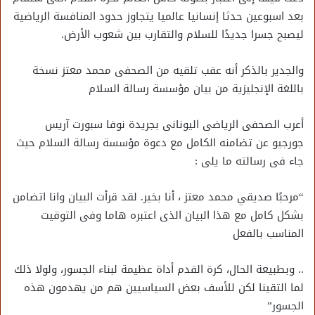
بعد اسبوعين حدثا إنسانيا عالميا يتجاوز حدود المنافسة الرياضية
ليصبح جسرا جديدًا للسلام والتقارب بين شعوب الأرض.
والجدير بالذكر أنه عقب تلقيه من الصحفى محمد معتز نسخة
باللغة الإنجليزية من بيان مؤسسة رسالة السلام
أعرب الصحفى الرياضى اليونانى بجريدة نوفا سبورت آريس
جورجيو عن تضامنه الكامل مع دعوة مؤسسة رسالة السلام حيث
جاء فى رسالته ما يلى :
“مرحبًا صديقي محمد معتز ، أنا بخير. لقد قرأت البيان وانا اتضامن
بشكل كامل مع هذا البيان الذى اعتبره هاما وفى التوقيت
المناسب بالفعل
.. وبطبيعة الحال، كرة القدم أداة عظيمة لبناء الجسور، ولولا ذلك
لما التقينا لكن للأسف بعض السياسيين هم من يهدمون هذه
الجسور”