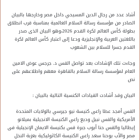
أشاد عدد من رجال الدين المسيحي داخل مصر وخارجها بالبيان
الصادر من مؤسسة رسالة السلام العالمية بمناسبة قرب انطلاق
بطولة كأس العالم لكرة القدم 2026،وهو البيان الذى صدر
باللغتين العربية والإنجليزية ودعا إلى اعتبار كأس العالم لكرة
القدم جسرا للسلام بين الشعوب
وجاءت تلك الإشادات بعد تواصل القس د. جرجس عوض الامين
العام لمؤسسة رسالة السلام بالقاهرة معهم واطلاعهم على
نص
البيان وقد أشادت القيادات الكنسية التالية بالبيان :
القس أمجد عطا راعى كنيسة نيو جيرسي بالولايات المتحدة
الأمريكية والقس نبيل وديع راعي الكنيسة الانجيلية بميلانو
إيطاليا والقس حنا أيوب جبرة قس بكنيسة الايمان الإنجيلية فى
مصر والأب يوحنا سعد راعى الكنيسة الكاثوليكية بعزبة النخل