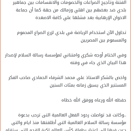
الفتنة وتأجيج الصراعات والخصومات والانقسامات بين جماهير
بلدي ضد بعضهم بين اهلي وزمالك من جهة كما أن جماعة
الاخوان الإرهابية بعد فشلها علي كافة الاصعدة
تحاول الآن استخدام الرياضة في بلدي لزرع الصراع المحموم
والمسموم بين المصريين
وفي الختام أوجه شكري وامتناني لمؤسسة رسالة السلام لإصدار
هذا البيان الذي جاء في وقته
واخص بالشكر الاستاذ علي محمد الشرفاء الحمادي صاحب الفكر
المستنير الذي يسبق زمانه بمئات السنين
حفظه الله ورعاه ووفق الله خطاه
..وكانت قد تواصلت ردود الفعل العالمية التى ترحب بدعوة
مؤسسة رسالة السلام العالمية التى أطلقتها منذ ايام والتى
دعت فيها إلى اعتبار بطولة كأس العالم لكرة القدم التى ستقام