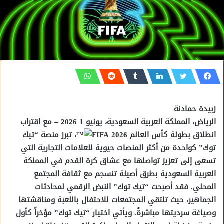
زبيدة حمادنة
الرياض، المملكة العربية السعودية، يونيو 1 2026 – مع اقتراب
انطلاق بطولة كأس العالم FIFA 2026
، تبرز منصة “تيك
توك” كواحدة من أكثر المنصات حيوية للعلامات التجارية التي
تسعى إلى تعزيز تواصلها مع عشاق كرة القدم في المملكة
العربية السعودية بطرق أصيلة تنسجم مع ثقافة المجتمع
المحلي. فقد أصبحت “تيك توك” النبض الرقمي لمحادثات
الجماهير، حيث تلتقي المجتمعات للاحتفال باللعبة ومناقشتها
وصياغة سرديتها مباشرةً. ويأتي اختيار “تيك توك” مؤخراً كأول