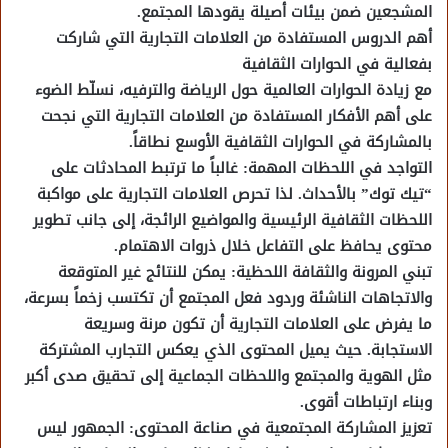
المشجعين ضمن بيئات أصيلة يقودها المجتمع.
أهم الدروس المستفادة من العلامات التجارية التي شاركت
بفعالية في الحوارات الثقافية
مع زيادة الحوارات العالمية حول الرياضة والترفيه، نسلّط الضوء
على أهم الأفكار المستفادة من العلامات التجارية التي نجحت
بالمشاركة في الحوارات الثقافية الأوسع نطاقاً.
التواجد في اللحظات المهمة: غالباً ما ترتبط المحادثات على
“تيك توك” بالأحداث. لذا تحرص العلامات التجارية على مواكبة
اللحظات الثقافية الرئيسية والمواضيع الرائجة، إلى جانب تطوير
محتوى يحافظ على التفاعل خلال ذروات الاهتمام.
تبني المرونة والثقافة اللحظية: يمكن للنتائج غير المتوقعة
والاتجاهات الناشئة وردود فعل المجتمع أن تكتسب زخماً بسرعة،
ما يفرض على العلامات التجارية أن تكون مرنة وسريعة
الاستجابة. حيث يميل المحتوى الذي يعكس التجارب المشتركة
مثل الهوية والمجتمع واللحظات الجماعية إلى تحقيق صدى أكبر
وبناء ارتباطات أقوى.
تعزيز المشاركة المجتمعية في صناعة المحتوى: الجمهور ليس