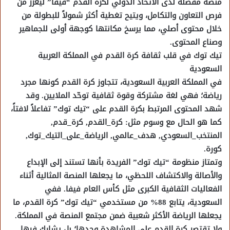
منصة مفضلة لدى الاتحاد الدولي لكرة القدم “فيفا” ليعزز من
فرص التعاون والتكامل، ويتيح تغطية أكثر شمولاً للبطولة من
خلال محتوى أصلي، مما يرسخ مكانتها كوجهة أولى للجماهير
وصناع المحتوى.
تيك توك في قلب ثقافة كرة القدم في المملكة العربية
السعودية
في المملكة العربية السعودية، تتجاوز كرة القدم كونها مجرد
رياضة؛ فهي لغة مشتركة وقوة ثقافية توحّد الملايين. وقد
شهد المحتوى المرتبط بكرة القدم على “تيك توك” تفاعلاً لافتاً،
كما هو الحال مع وسوم مثل: كرة_القدم, كرة_قدم,
المنتخب_السعودي, هدف_عالمي, الرياضة_على_التيك_توك,
كورة.
وتمتاز منظومة “تيك توك” الفريدة بأنها تستند إلى الإبداع
والأصالة والاكتشاف اللحظي، ما يجعلها المنصة المثالية أثناء
الفعاليات الثقافية الكبرى مثل كأس العام فيفا. ففي
السعودية، يتابع 88% من مستخدمي “تيك توك” كرة القدم، ما
يجعلها الرياضة الأكثر شعبية ضمن مجتمع المنصة في المملكة.
ولا تقتصر كرة القدم على المشاهدة وحدها؛ بل يشارك فيها