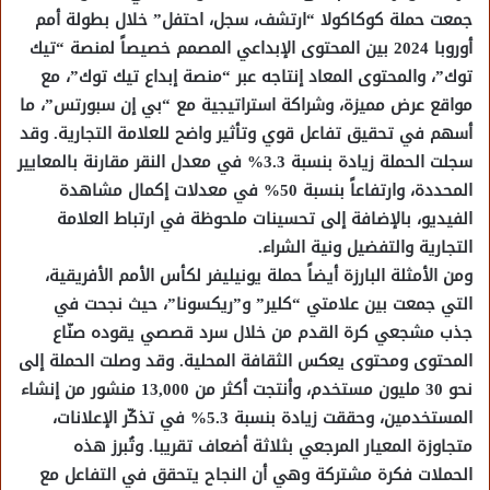
جمعت حملة كوكاكولا “ارتشف، سجل، احتفل” خلال بطولة أمم
أوروبا 2024 بين المحتوى الإبداعي المصمم خصيصاً لمنصة “تيك
توك”، والمحتوى المعاد إنتاجه عبر “منصة إبداع تيك توك”، مع
مواقع عرض مميزة، وشراكة استراتيجية مع “بي إن سبورتس”، ما
أسهم في تحقيق تفاعل قوي وتأثير واضح للعلامة التجارية. وقد
سجلت الحملة زيادة بنسبة 3.3% في معدل النقر مقارنة بالمعايير
المحددة، وارتفاعاً بنسبة 50% في معدلات إكمال مشاهدة
الفيديو، بالإضافة إلى تحسينات ملحوظة في ارتباط العلامة
التجارية والتفضيل ونية الشراء.
ومن الأمثلة البارزة أيضاً حملة يونيليفر لكأس الأمم الأفريقية،
التي جمعت بين علامتي “كلير” و”ريكسونا”، حيث نجحت في
جذب مشجعي كرة القدم من خلال سرد قصصي يقوده صنّاع
المحتوى ومحتوى يعكس الثقافة المحلية. وقد وصلت الحملة إلى
نحو 30 مليون مستخدم، وأنتجت أكثر من 13,000 منشور من إنشاء
المستخدمين، وحققت زيادة بنسبة 5.3% في تذكّر الإعلانات،
متجاوزة المعيار المرجعي بثلاثة أضعاف تقريبا. وتُبرز هذه
الحملات فكرة مشتركة وهي أن النجاح يتحقق في التفاعل مع