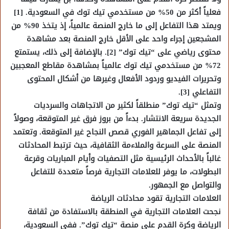
فعلياً أكثر من 50% من مستخدمي تيك توك في السعودية. [1]
ويمتد هذا التفاعل إلى ما خارج المنصة عالمياً، إذ يتخذ 90% من
المشجعين إجراء واحد على الأقل خارج المنصة بعد مشاهدة
محتوى رياضي على “تيك توك” [2]. بالإضافة إلى ذلك، يستمتع
72% من مستخدمي تيك توك عالمياً بمشاهدة مقاطع المعجبين
وتحريرات الفيديو وردود الأفعال وغيرها من أشكال المحتوى
التفاعلي [3].
وتمثل “تيك توك” منطلقاً لكثير من الاتجاهات والسرديات
الجديدة سريعة الانتشار. بدءاً من بروز فرق غير المتوقعة، وصولاً
إلى تفاعل الجماهير الفوري قصص النجاح غير المتوقعة. وتعتمد
المنصة على السرعة والملاءمة الثقافية، حيث ترتبط المحادثات
غالباً بالأحداث الرئيسية مثل التصفيات وأيام المباريات وقرعة
البطولات، ما يوفر للعلامات التجارية فرصاً متعددة للتفاعل
والتواصل مع الجمهور.
العلامات التجارية تقود محادثات الرياضة
نجحت العلامات التجارية في المنطقة بالاستفادة من ثقافة
الرياضة وكرة القدم على منصة “تيك توك”. ففي السعودية،