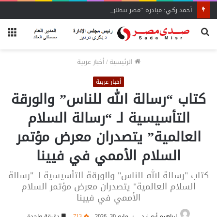
أحمد زكي: مبادرة “مصر تنطلق بالتصدير”
بحث
الق
عن
الرئيسية
/
أخبار عربية
أخبار عربية
كتاب “رسالة الله للناس” والورقة
التأسيسية لـ “رسالة السلام
العالمية” يتصدران معرض مؤتمر
السلام الأممي في فيينا
كتاب "رسالة الله للناس" والورقة التأسيسية لـ "رسالة
السلام العالمية" يتصدران معرض مؤتمر السلام
الأممي في فيينا
إبراهيم أبو زيد
مايو 30, 2026
713
دقيقة واحدة