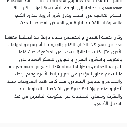
للناس” (بنسخته المترجمة إلى الألمانية: Botschaft Gottes an die
Menschen)، بالإضافة إلى الورقة التأسيسية لمؤسسة رسالة
السلام العالمية في النمسا ودول شرق أوروبا، صدارة الكتب
والمعروضات الفكرية البارزة في المعرض المصاحب للحدث.
وكان بهجت العبيدي والمهندس حسام بازينة قد اصطحبا معهما
عددا من نسخ هذا الكتاب الهام والوثيقة التأسيسية والمؤلفات
الأخرى مثل كتاب “الطلاق يهدد أمن المجتمع”، حيث قاما
بالتعريف بالمشروع الفكري والتنويري للمفكر الاستاذ على
الشرفاء الحمادي. ونظراً لما يمثله هذا الطرح من قيمة معرفية
عليا تدعم محاور المؤتمر في تعزيز ترابط الأسرة وقيم الإخاء
والتسامح والتعايش الإنساني، فقد كانت هذه المعروضات محط
أنظار واهتمام وإشادة كبيرة من الشخصيات الدبلوماسية
والفكرية وممثلي المنظمات غير الحكومية الحاضرين في هذا
المحفل الأممي.