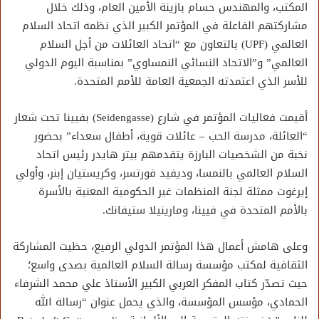
المكتب، والمهندس حسام بازينة الأمين العام، وذلك خلال
مشاركتهم الفاعلة في المؤتمر الكبير الذي نظمه اتحاد السلام
العالمي (UPF) بالتعاون مع “اتحاد العائلات من أجل السلام
العالمي” و”الاتحاد النسائي النمساوي” بمناسبة اليوم الدولي
للأسر الذي اعتمدته الجمعية العامة للأمم المتحدة.
أقيمت فعاليات المؤتمر في شارع (Seidengasse) بفيينا تحت شعار
“العائلة، مدرسة الحب – عائلات قوية، أطفال سعداء” بحضور
نخبة من الشخصيات البارزة يتقدمهم بيتر هايدر رئيس اتحاد
السلام العالمي بالنمسا، وديفيد فورتسر، وكريستيان إبنر، وأولي
إيرغوت ممثلة لجنة المنظمات غير الحكومية المعنية بالأسرة
بالأمم المتحدة في فيينا، ومارينيلا ستيفانك.
وعلى هامش أعمال هذا المؤتمر الدولي الرفيع، حظيت المشاركة
الثقافية لمكتب مؤسسة رسالة السلام العالمية بصدى واسع؛
حيث تصدّر كتاب المفكر العربي الكبير الأستاذ علي محمد الشرفاء
الحمادي، مؤسس المؤسسة، والذي يحمل عنوان “رسالة الله