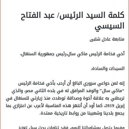
كلمة السيد الرئيس/ عبد الفتاح
السيسي
متابعة عادل شلبى
أخي فخامة الرئيس ماكي سال،رئيس جمهورية السنغال،
السيدات والسادة،
إنه لمن دواعي سروري البالغ أن أرحب بأخي فخامة الرئيس
“ماكي سال” والوفد المرافق له في بلده الثاني مصر، والذي
تربطني به علاقة أخوة وصداقة توطدت منذ زيارتي للسنغال في
إبريل 2019، كما أود أن أنتهز هذه المناسبة لأعرب عن اعتزازي بما
يجمع بلدينا وشعبينا من روابط تاريخية ممتدة.
وفيما يتصل بمشاوراتنا اليوم، فقد تناولت بحث سبل تعزيز