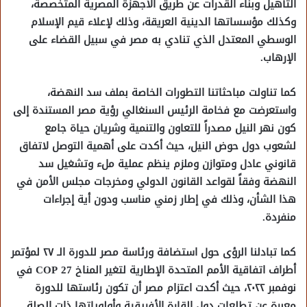
التأهيل وبناء القدرات عن طريق الأجهزة المصرية المتخصصة،
وكذلك مؤسساتها الدينية العريقة، وذلك لإعلاء قيم الإسلام
الوسطي المعتدل الذي تنادي به مصر في سبيل القضاء على
الإرهاب.
كما تناولت مباحثاتنا التطورات الخاصة بملف سد النهضة،
واستعرضت مع فخامة الرئيس السنغالي رؤية مصر المستندة إلى
كون نهر النيل مصدراً للتعاون والتنمية وشريان حياة جامع
لشعوب دول حوض النيل، حيث أكدت على أهمية التوصل لاتفاق
قانوني عادل ومتوازن وملزم ينظم عملية ملء وتشغيل سد
النهضة وفقاً لقواعد القانون الدولي ومخرجات مجلس الأمن في
هذا الشأن، وذلك في إطار زمني مناسب ودون أية إجراءات
منفردة.
كما تبادلنا الرؤى حول استضافة ورئاسة مصر للدورة الـ ٢٧ لمؤتمر
أطراف اتفاقية الأمم المتحدة الإطارية لتغير المناخ COP 27 في
نوفمبر ۲۰۲۲، حيث أكدت اعتزام مصر أن تكون رئاستها للدورة
معبرة عن تطلعات دول القارة الأفريقية وأولوياتها ذات الصلة