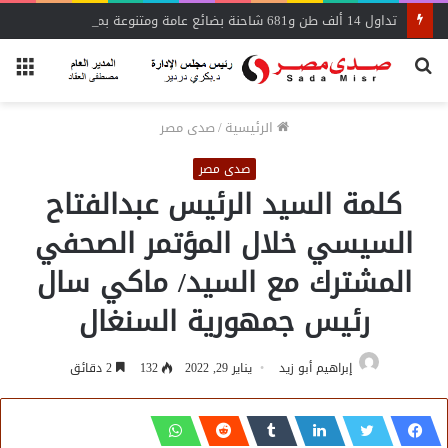
تداول 14 ألف طن و681 شاحنة بضائع عامة ومتنوعة بموانئ البحر الأحمر
بحث
الق
عن
الرئيسية
/
صدى مصر
صدى مصر
كلمة السيد الرئيس عبدالفتاح
السيسي خلال المؤتمر الصحفي
المشترك مع السيد/ ماكي سال
رئيس جمهورية السنغال
إبراهيم أبو زيد
يناير 29, 2022
132
2 دقائق