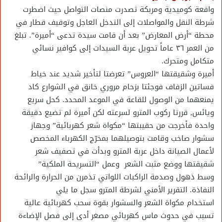
واقعة كوميدية ومربكة تصدرت منصات التواصل حيث اضطرت
شرطة النقل والمواصلات إلى التدخل العاجل وتوقيف قطار في
محطة “أرض المعارض” بعد أن قامت سيدة تدعى “أميرة”. تبلغ
من العمر ٣٦ عاماً تحويل عربة السيدات إلى كوافير نسائي
متكامل ومتحرك.
أميرة وشقيقتها “العروس” تعرضتا لتأخير شديد عند خياط
فساتين الزفاف فوجئتا بزحام مروري خانق في الشوارع كاد
يمنعهما من الوصول للقاعة في الموعد المحدد. كحل سريع
ويائس, قررتا ركوب المترو لسرعته لكن أميرة لم تضيع دقيقة
واحدة فأخرجت من حقيبتها “مكواة شعر كهربائية” وجهاز
سشوار صاخب وقامت بتوصيلهما بمخرّج الكهرباء المخصص
لأعمال الصيانة داخل عربة المترو وبدأت في تصفيف شعر
شقيقتها ووضع مثبت الشعر وعمل “التسريحة الملكية”
وسط ذهول وصدمة الراكبات اللواتي تذمرن من الحرارة والرائحة
النفاذة. التقرير الأمني لشرطة المترو سجل ما يلي
استخدام مكواة الشعر والسشوار بقوة سحب كهربائية عالية
تسبب في حدوث ماس كهربائي مصغر أدى إلى فصل الإضاءة