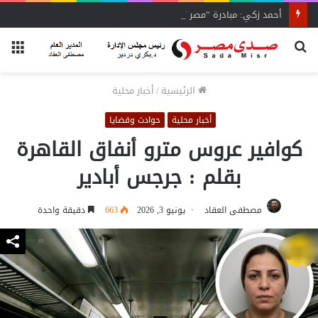
أحمد زكي: مبادرة “مصر تنطلق بالتصدير”
بحث
الق
عن
الرئيسية
/
أخبار محلية
أخبار محلية
حوادث وقضايا
كوافير عروس مترو أنفاق القاهرة
بقلم : جرجس أبادير
مصطفى العقاد
يونيو 3, 2026
663
دقيقة واحدة