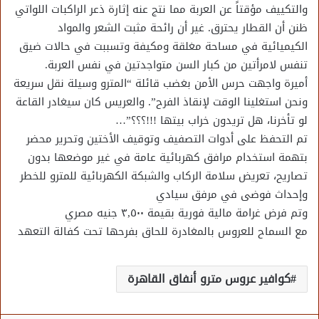
والتكييف مؤقتاً عن العربة مما نتج عنه إثارة ذعر الراكبات اللواتي
ظنن أن القطار يحترق. غير أن رائحة مثبت الشعر والمواد
الكيميائية في مساحة مغلقة ومكيفة وتسببت في حالات ضيق
تنفس لامرأتين من كبار السن متواجدتين في نفس العربة.
أميرة واجهت حرس الأمن بغضب قائلة “المترو وسيلة نقل سريعة
ونحن استغلينا الوقت لإنقاذ الفرح”. والعريس كان سيغادر القاعة
لو تأخرنا، هل تريدون خراب بيتها !!!؟؟؟”…
تم التحفظ على أدوات التصفيف وتوقيف الأختين وتحرير محضر
بتهمة استخدام مرافق كهربائية عامة في غير موضعها بدون
تصاريح، تعريض سلامة الركاب والشبكة الكهربائية للمترو للخطر
وإحداث فوضى في مرفق سيادي
وتم فرض غرامة مالية فورية بقيمة ٣,٥٠٠ جنيه مصري
مع السماح للعروس بالمغادرة للحاق بفرحها تحت كفالة التعهد
كوافير عروس مترو أنفاق القاهرة