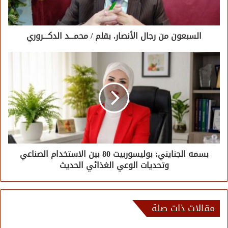
السبعون من رجال الأنصار. بقلم / محمـــد الدكـــروري
بسمه الجنايني: بوليسوربيت 80 بين الاستخدام الصناعي
وتحديات الوعي الغذائي الحديث
مقالات ذات صلة