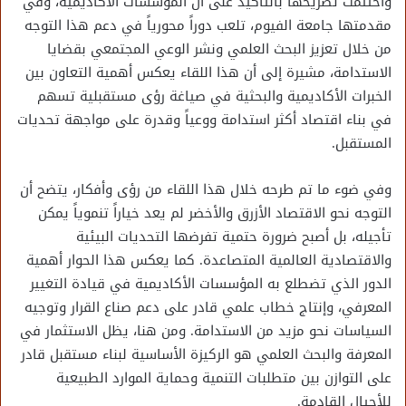
وأختتمت تصريحها بالتأكيد على أن المؤسسات الأكاديمية، وفي
مقدمتها جامعة الفيوم، تلعب دوراً محورياً في دعم هذا التوجه
من خلال تعزيز البحث العلمي ونشر الوعي المجتمعي بقضايا
الاستدامة، مشيرة إلى أن هذا اللقاء يعكس أهمية التعاون بين
الخبرات الأكاديمية والبحثية في صياغة رؤى مستقبلية تسهم
في بناء اقتصاد أكثر استدامة ووعياً وقدرة على مواجهة تحديات
المستقبل.
وفي ضوء ما تم طرحه خلال هذا اللقاء من رؤى وأفكار، يتضح أن
التوجه نحو الاقتصاد الأزرق والأخضر لم يعد خياراً تنموياً يمكن
تأجيله، بل أصبح ضرورة حتمية تفرضها التحديات البيئية
والاقتصادية العالمية المتصاعدة. كما يعكس هذا الحوار أهمية
الدور الذي تضطلع به المؤسسات الأكاديمية في قيادة التغيير
المعرفي، وإنتاج خطاب علمي قادر على دعم صناع القرار وتوجيه
السياسات نحو مزيد من الاستدامة. ومن هنا، يظل الاستثمار في
المعرفة والبحث العلمي هو الركيزة الأساسية لبناء مستقبل قادر
على التوازن بين متطلبات التنمية وحماية الموارد الطبيعية
للأجيال القادمة.