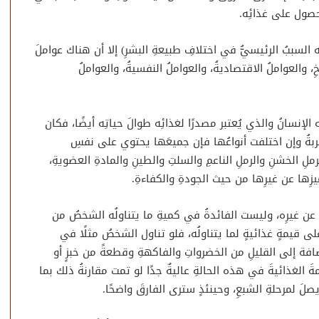
حصول على غذائِه.
لسببُ الرئيسيُّ في اختلافِ طبيعةِ البشرِ) إلا أن هناك عواملَ
، والعواملُ الاقتصاديةُ، والعواملُ النفسيةُ، والعواملُ
لإنسانُ والذي يُعتبر مصدرًا لغذائِه طوالَ حياتِه أيضًا، فكان
تربةُ وإن اختلفت أنواعُها فإن جميعَها يحتوي على نفسِ
ِ الخشنِ والرملِ الناعمِ والسلتِ والطينِ والمادةِ العضويةِ،
ِها عن غيرِها من حيث الجودةِ والكفاءةِ.
فًا عن غيرِه، وليست الفائدةُ في كميةِ ما يتناولُه الشخصُ من
ى قيمةٍ غذائيةٍ لما يتناولُه، فلو تناول الشخصُ مثلًا في
إضافة إلى القليلِ من الخضرواتِ والفاكهةِ وقطعةً من خبزٍ أو
قيمةَ الغذائيةَ في هذه الحالةِ عاليةٌ جدًا لو تمت مقارنةُ ذلك بما
صلَ لمرحلةِ الشبعِ، وحينئذٍ سترى الفارقَ واضحًا.