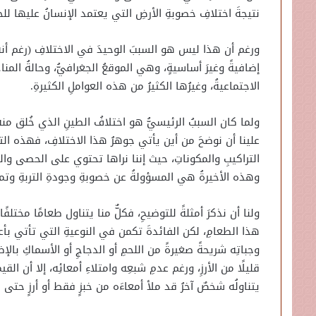
نتيجةَ اختلافِ خصوبةِ الأرضِ التي يعتمد الإنسانُ عليها لل
ورغم أن هذا ليس هو السببَ الوحيدَ في الاختلافِ (رغم أنه ا
إضافيةً وغيرَ أساسيةٍ، وهي الموقعُ الجغرافيُّ، وحالةُ المناخِ
الاجتماعيةُ، وغيرُها الكثيرُ من هذه العواملِ الكثيرةِ.
ولما كان السببُ الرئيسيُّ هو اختلافُ الطينِ الذي خُلق منه ا
علينا أن نوضحَ من أين يأتي جوهرُ هذا الاختلافِ، فهذه ال
التراكيبِ والمكوناتِ، حيث إننا نراها تحتوي على الحصى والرمل
وهذه الأخيرةُ هي المسؤولةُ عن خصوبةِ وجودةِ التربةِ وتميز
ولنا أن نذكرَ أمثلةً للتوضيحِ، فكلٌّ منا يتناول طعامًا مختل
هذا الطعامِ، لكن الفائدةَ تكمن في النوعيةِ التي تأتي بأعل
وجباتِه شريحةً صغيرةً من اللحمِ أو الدجاجِ أو الأسماكِ بال
قليلًا من الأرزِ، ورغم عدمِ شبعِه وامتلاءِ أمعائِه، إلا أن ال
يتناولُه شخصٌ آخرُ قد ملأ أمعاءَه من خبزٍ فقط أو أرزٍ حتى ي