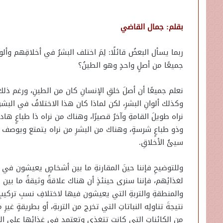
بقلم: جمال القاضي
ربما يسأل البعضُ قائلًا: لِمَ اختلف البشرُ في أخلاقِهم وأ
جميعًا من أصلٍ واحدٍ وهو الطينُ؟
نعلم جميعًا أن أصلَ خلقِ الإنسانِ كان من الطينِ، ورغم ذلك 
وكذلك ألوانِ البشرِ، لكن لماذا كان هذا الاختلافُ في البشر
نراه طويلَ القامةِ وآخرُ قصيرًا، وهناك من نراه ذا طباعٍ هاد
وذو طباعٍ شرسةٍ، وهناك من البشرِ من نراه يتمتع ويوصف ع
سيئُ الأخلاقِ.
وللتوضيحِ فإننا حينَ المقارنةِ ما بين أشخاصٍ يعيشون في أم
لغذائِهم، فإننا سنرى حينئذٍ أن هناك علاقةً وثيقةً ما بين 
والمنطقةِ والتربةِ التي يعيشون فيها لاختلافِ نسبِ تركيبِ مك
نتيجةَ تناولِه النباتاتِ التي تخرج من التربةِ، أو بطريقةٍ غيرِ 
من الكائناتِ التي كانت تتغذى وتعتمد في غذائِها على النبات