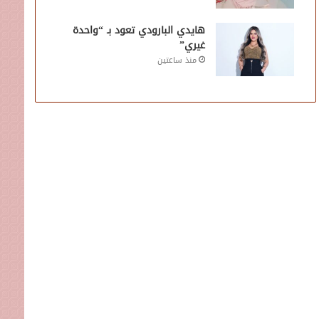
هايدي البارودي تعود بـ “واحدة
غيري”
منذ ساعتين