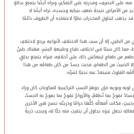
 منه على التصرفِ، وقدرتِه على التفكيرِ، ونراه أيضًا يتمتع بحالةٍ
دِ من الأمراضِ نتيجةَ ضعفِ بنيانِه وجسدِه، تراه أيضًا لا
د يذهب لتناولِ المخدراتِ نظرًا لاعتقادِه أن الظروفَ دائمًا
من الطينِ، إلا أن سببَ هذا الاختلافِ لأنواعِه يرجع لاختلافِ
 مما كان سببًا في اختلافِ طباعِ وطبيعةِ البشرِ، فهناك طينٌ
ا طعم من طعامٍ لينعكسَ ذلك على أخلاقِه، فنراه يتمتع بخلقٍ
 إلا الخبيثَ من الطعامِ، فخبث جسدُ من كان طعامُه من هذا
ُه القلوبُ فتبتعدُ عنه تجنبًا لشرِّه.
نِه ونوعِه فإن جوهرَ النسبِ التركيبيةِ للمكوناتِ كان وراءَ
ادُ تفوحُ بما تُطعَمُ، والأرواحُ تفوحُ بما يفوحُ به الجسدُ،
بيثٍ، فكانت أفعالُه كلُّها حرامًا وذريتُه تصبح هي الأخرى
الِه تجعل غيرَه يحاول أن يتقربَ منه حبًّا له، وينجب ذريةً