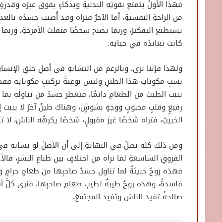
فهذا الأولُ يتمتع بقوتِه البدنيةِ وبذكاءٍ يفوق غيرَه وقدرةٍ
من الراحةِ النفسيةِ، أما الآخرُ فتراه وقد أُصيب جسدُه بالعدي
يستطيع التفكيرَ، وربما يصبح شخصًا متقلبَ الأمزجةِ، وربما ق
كانت تعاندُه في حياتِه.
ولهذا فإننا نرى، وبالرغم من التشابهِ في أصلِ خلقِ الإنسانِ 
نسبِ مكوناتِ هذا الطينِ وليس نوعيةَ تركيبِ مكوناتِه فقط،
ينبت الطيبَ من الطعامِ دائمًا، فتعطر جسدُ من تناولَه بم
رفيعٍ وقلبٍ محبوبٍ ووجهٍ بشوشٍ، وهناك طينٌ آخرُ لا ينبت
الخبيثِ، فتراه شخصًا غيرَ مقبولٍ، شخصًا يكرهُه الناسُ، لا تألف
ومن ذلك كله نصلُ في النهايةِ إلى أن الأصلَ لو تشابه في لو
الفروقِ الشاسعةِ لما نراه من اختلافٍ بين طباعِ البشرِ، فالأجس
فهذه روحٌ خبيثةٌ لما تناول جسدُ صاحبِها من طعامٍ حرامٍ وخ
فاسدةً، وهذه روحٌ طيبةٌ لطيبِ طعامِ صاحبِها، فنرى كلَّ أفع
صالحةً تفيد الناسَ وتفيد المجتمعَ.