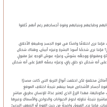
لوانِهم وطباعِهم وبنيانِهم وقوةِ أجسادِهم رغم أنهم خُلقوا
فإننا نرى اختلافًا واضحًا في قوةِ الجسدِ وطبيعةِ الأخلاقِ
ِ؟ فإننا نرى شخصًا أسودَ البشرةِ وغيرَه أبيضَ، وهناك شخصٌ
ئةٍ ومقبولةٍ ووجهُه بشوشٌ، وغيرُه عبوسُ الوجهِ غيرُ مقبولٍ
لى أنه شخصٌ ذو خلقٍ راقٍ، وغيرُه يصفُه الغيرُ على أنه شخصٌ
اكنَ مختلفةٍ لكن اختلفت أنواعُ التربةِ التي كانت مصدرًا
قوةِ أجسادِ الأشخاصِ فيما بينهم نتيجةَ اختلافِ الموقعِ
وناتِها، فهذا الزرعُ الذي يُعتبر غذاءً للإنسانِ بطريقٍ مباشرٍ
مباشرةٍ نتيجةَ تناولِه لحومَ الحيواناتِ والدواجنِ والأسماكِ وغيرِها
ِ، فإننا نرى الفروقَ واضحةً من حيث القوةِ أو الضعفِ البدنيِّ