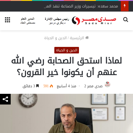
محمد سعده: تيسيرات وزير الصناعة تنقذ المشروعات المتعثرة
بحث
الق
عن
الرئيسية
/
الدين و الحياة
الدين و الحياة
لماذا استحق الصحابة رضي الله
عنهم أن يكونوا خير القرون؟
صدى مصر 2
منذ 4 أسابيع
591
3 دقائق