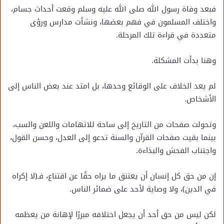
فبعد وفاة رسول الله صلى الله عليه وسلم وقعت أحداث جسام،
واختلف المسلمون في فهم بعضها، ونشأت مدارس ورؤى
متعددة في قراءة تلك المرحلة.
وهنا بدأت المشكلة.
لم يعد الخلاف على الوقائع وحدها، بل امتد عند بعض الناس إلى
الأشخاص.
وتحولت صفحات من التاريخ إلى ساحة للاتهامات واللعن والسب،
بينما بقيت صفحات القرآن والسنة تدعو إلى العدل، وحسن القول،
واجتناب الفحش والبذاءة.
إن من حق كل إنسان أن يعتنق ما يراه حقًا عن اقتناع، فـ﴿لا إكراه
في الدين﴾، ولا وصاية لأحد على ضمائر الناس.
لكن ليس من حق أحد أن يجعل اختلافه مبررًا لإهانة من يعظمه