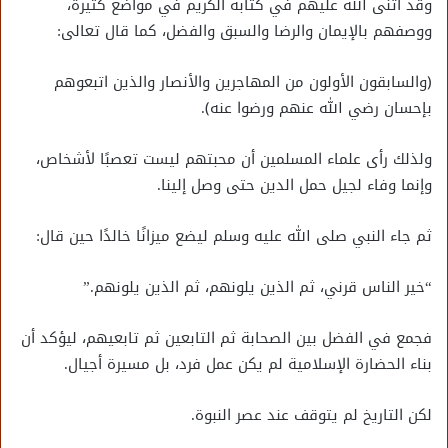
وقد أثنى الله عليهم في كتابه الكريم في مواضع كثيرة،
ووصفهم بالإيمان والرضا والسبق والفضل، كما قال تعالى:
﴿والسابقون الأولون من المهاجرين والأنصار والذين اتبعوهم
بإحسان رضي الله عنهم ورضوا عنه﴾.
ولذلك رأى علماء المسلمين أن محبتهم ليست تعصبًا لأشخاص،
وإنما وفاء لجيل حمل الدين حتى وصل إلينا.
ثم جاء النبي صلى الله عليه وسلم ليضع ميزانًا خالدًا حين قال:
“خير الناس قرني، ثم الذين يلونهم، ثم الذين يلونهم.”
فجمع في الفضل بين الصحابة ثم التابعين ثم تابعيهم، ليؤكد أن
بناء الحضارة الإسلامية لم يكن عمل فرد، بل مسيرة أجيال.
لكن التاريخ لم يتوقف عند عصر النبوة.