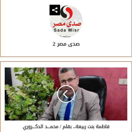
صدى مصر 2
فاطمة بنت ربيعة.. بقلم / محمـــد الدكـــروري