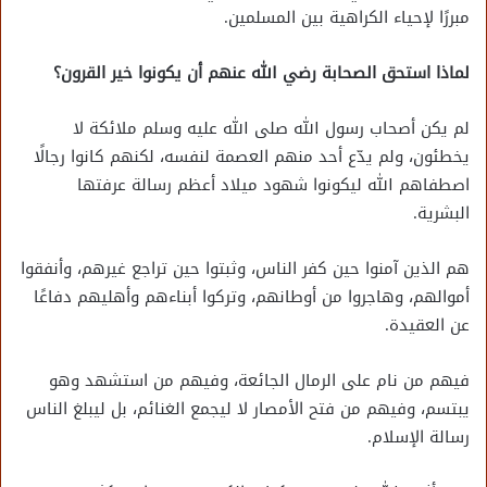
مبررًا لإحياء الكراهية بين المسلمين.
لماذا استحق الصحابة رضي الله عنهم أن يكونوا خير القرون؟
لم يكن أصحاب رسول الله صلى الله عليه وسلم ملائكة لا
يخطئون، ولم يدّع أحد منهم العصمة لنفسه، لكنهم كانوا رجالًا
اصطفاهم الله ليكونوا شهود ميلاد أعظم رسالة عرفتها
البشرية.
هم الذين آمنوا حين كفر الناس، وثبتوا حين تراجع غيرهم، وأنفقوا
أموالهم، وهاجروا من أوطانهم، وتركوا أبناءهم وأهليهم دفاعًا
عن العقيدة.
فيهم من نام على الرمال الجائعة، وفيهم من استشهد وهو
يبتسم، وفيهم من فتح الأمصار لا ليجمع الغنائم، بل ليبلغ الناس
رسالة الإسلام.