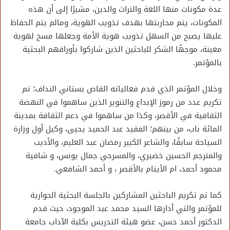
عدة مكونات منها اللغة والتراث والدين، مشيرًا إلى أن هذه
المكونات، يتم محاربتها بهدف تذويب الهوية، ومالم يتم الحفاظ
عليها يصبح من السهل تذويب هوية الأمة وجعلها مسخ لهوية
معينة، موجهًا الشكر للباحثين الذين شاركوا بأوراقهم البحثية
بالمؤتمر.
وخلال المؤتمر الذي قدم فعالياته القاص بستاني النداف؛ تم
تكريم عدد من رموز الإبداع والتنوير الذين ساهموا في النهضة
الثقافية في الأقصر، وكذا من ساهموا في دعم الثقافة بمدينة
المائة باب، من بينهم؛ الفقيد عبد الحميد يحيى، وكيل أول وزارة
السياحة سابقًا، والشاعر الكبير رمضان عبد العليم، والأديب
والمترجم الحسين خضيري، والمسرحي جمال يونس، و شافية
محمود أحمد، ام الأيتام بالأقصر ، و أحمد الشافعي.
كما تم تكريم الباحثين المشاركين بالجلسة البحثية الحوارية
للمؤتمر والتي أدارها السيد محمد عبد الموجود، حيث قدم
الدكتور أحمد حسن، عضو هيئة التدريس بكلية الآداب جامعة