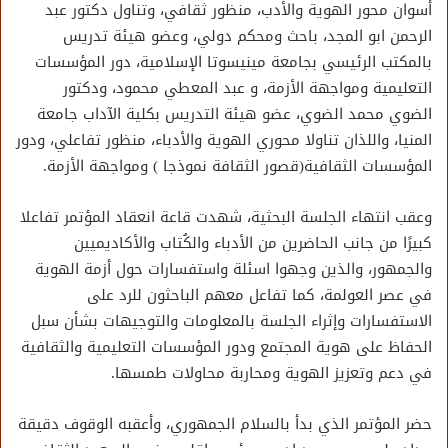
أسوان محور الهوية والأدب، منظور ثقافي، وتناول دكتور عبد
الرحمن ابو المجد، باحث ومحكم دولي، وعضو هيئة تدريس
بالمكتب الرئيسي بجامعة مينيسوتا الإسلامية، دور المؤسسات
التعليمية ومواجهة الأزمة، و عبد المعطي محمود، ودكتور
الضوي محمد الضوي، عضو هيئة التدريس بكلية الآداب جامعة
المنيا، واللذان تناولا محوري الهوية والأدباء، منظور تفاعلي، ودور
المؤسسات الثقافية(قصور الثقافة نموذجا ) ومواجهة الأزمة.
وعقب انتهاء الجلسة البحثية، شهدت قاعة انعقاد المؤتمر تفاعلا
كبيرًا من جانب الحاضرين من الأدباء والكُتاب والأكاديميين
والجمهور، والذين وجهوا اسئلة واستفسارات حول أزمة الهوية
في عصر العولمة، كما تفاعل معهم الباحثون للرد على
الاستفسارات وإثراء الجلسة بالمعلومات والتوجيهات بشأن سبل
الحفاظ على هوية المجتمع ودور المؤسسات التعليمية والثقافية
في دعم وتعزيز الهوية ومحاربة محاولات طمسها.
حضر المؤتمر الذي بدأ بالسلام الجمهوري، وأعقبه الوقوف دقيقة