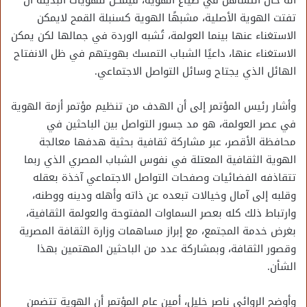
أنه حال التساهل في ضياع الهوية، فيمكن للهويات البديلة أن
تفتت الهوية الأصلية، مشبهًا الهوية كسنبلة القمح لايمكن
الاستغناء عنها بينما العولمة، تُشبه الوردة في جمالها لكن يمكن
الاستغناء عنها، داعيًا الشباب التمسك بهويتهم في ظل الانفتاح
الهائل الذي يجتاح وسائل التواصل الاجتماعي.
وأشار رئيس المؤتمر إلى أن الهدف من تنظيم مؤتمر أزمة الهوية
في عصر العولمة، هو مد جسور التواصل بين الباحثين في
محافظة الأقصر، عبر مشاركة ثقافية بحثية هدفها معالجة
الهوية الثقافية المعتلة في نفوس الشباب المصري الذي ربما
تتقاذفه الفضائيات وصفحات التواصل الاجتماعي آخذة بعقله
وقلبه إلى آمال وخيالات تبعده عن ذاته وأهله ودينه ووطنه،
وارتباط ذلك كله بعصر السماوات المفتوحة والعولمة الثقافية،
بغرض خدمة المجتمع، مع إبراز مساهمات وزارة الثقافة المصرية
وقصور الثقافة، وبمشاركة عدد من الباحثين المهتمين بهذا
الشأن.
وأوضح الروائي ناصر خليل، أمين عام المؤتمر أن الهوية تتضمن