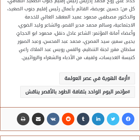
حداد على روح محمد إدريس رئيس إقليم جنوب الصعيد الثقافي،
كل من؛ حسين عويضة، القائم بأعمال رئيس إقليم جنوب الصعيد،
والدكتور مصطفى محمود عميد المعهد العالي للخدمة
الاجتماعية، وسالم محمد مدير القصر، والشاعر وليد الضوي،
وأعضاء أمانة المؤتمر: الشاعر عادل دنقل، محمود ابو الحجاج،
يحيى سمير، سيد المصري، محمد عبد المحسن، وعبد الصبور
سلطان مقرر لجنة التنظيم، والقس رويس عبد الملاك راعي
كنيسة العديسات، ولفيف من الأدباء والشعراء والروائيين.
أزمة الهوية في عصر العولمة
مؤتمر اليوم الواحد بثقافة الطود بالأقصر يناقش
فيسبوك
تويتر
لينكدإن
مشاركة عبر البريد
طباعة