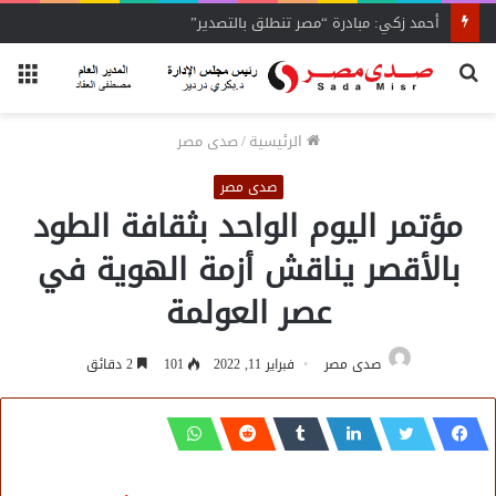
أحمد زكي: مبادرة “مصر تنطلق بالتصدير”
بحث
الق
عن
الرئيسية
/
صدى مصر
صدى مصر
مؤتمر اليوم الواحد بثقافة الطود
بالأقصر يناقش أزمة الهوية في
عصر العولمة
صدى مصر
فبراير 11, 2022
101
2 دقائق