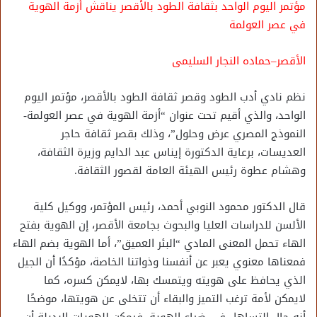
مؤتمر اليوم الواحد بثقافة الطود بالأقصر يناقش أزمة الهوية
في عصر العولمة
الأقصر–حماده النجار السليمى
نظم نادي أدب الطود وقصر ثقافة الطود بالأقصر، مؤتمر اليوم
الواحد، والذي أقيم تحت عنوان “أزمة الهوية في عصر العولمة-
النموذج المصري عرض وحلول”، وذلك بقصر ثقافة حاجر
العديسات، برعاية الدكتورة إيناس عبد الدايم وزيرة الثقافة،
وهشام عطوة رئيس الهيئة العامة لقصور الثقافة.
قال الدكتور محمود النوبي أحمد، رئيس المؤتمر، ووكيل كلية
الألسن للدراسات العليا والبحوث بجامعة الأقصر، إن الهوية بفتح
الهاء تحمل المعنى المادي “البئر العميق”، أما الهوية بضم الهاء
فمعناها معنوي يعبر عن أنفسنا وذواتنا الخاصة، مؤكدًا أن الجيل
الذي يحافظ على هويته ويتمسك بها، لايمكن كسره، كما
لايمكن لأمة ترغب التميز والبقاء أن تتخلى عن هويتها، موضحًا