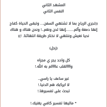
المشهد الثاني
النفس الثاني
((تجري الرياح بما لا تشتهي السفن… وتبقى الحياة كفاح
إنها دمعة وألم…….إنها لحن ونغم..! ونحن هناك و هناك
نحيا نعيش وننتهي لا نختار طريقة انتهائنا. !))
(زجل)
كل واحد يجر ي مجراه
واااالقلب عاااالم به الله.!
غير ساعف يا راسي..
لا ايركبك هم الدنيا.!
تبحث على تفسيرها.!
* ماليها تفسير كافي يغنيك.!