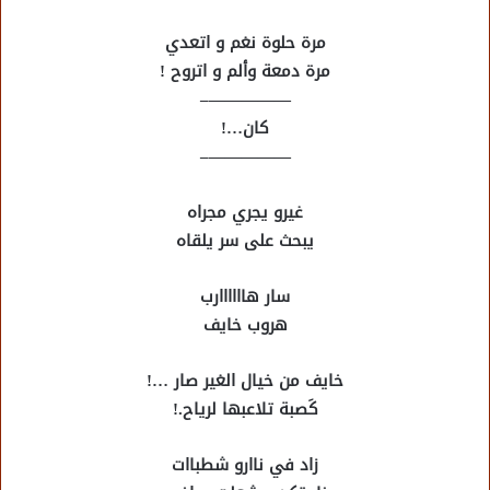
مرة حلوة نغم و اتعدي
مرة دمعة وألم و اتروح !
—————–
كان…!
—————–
غيرو يجري مجراه
يبحث على سر يلقاه
سار هاااااارب
هروب خايف
خايف من خيال الغير صار …!
كَصبة تلاعبها لرياح.!
زاد في ناارو شطباات