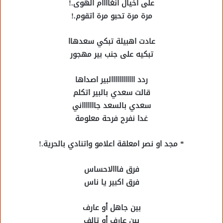
على اخيال انغاااام الهوى.!
مرة مرة تحبو مرة اتقوم.!
عادت اهبيلة تبكي سعدهاا
تبكيه على جنب بير مهجور
ردد اااااااااااالبير اصداها
قالت سعدي بالبير اتكلم
سعدي بالسعد جاااااااني
غدا نفرح فرحة معلومة
* مجد او نصر امعلقة اعلامو واتنادي بالحرية.!
فرق فااالاحساس
فرق اكبير يا ناس
بين جاهل أو عارف
بين عارف أو تالف