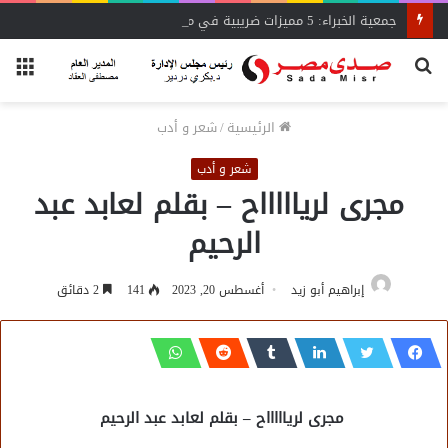
جمعية الخبراء: 5 مميزات ضريبية في مبادرة «مزرعتك في مصر»
بحث
الق
عن
الرئيسية
/
شعر و أدب
شعر و أدب
مجرى لرياااااح – بقلم لعابد عبد
الرحيم
إبراهيم أبو زيد
أغسطس 20, 2023
141
2 دقائق
مجرى لرياااااح – بقلم لعابد عبد الرحيم