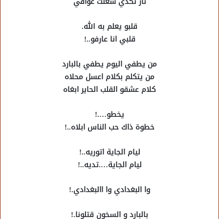
نار تكدي شعلت عوافي
قلبو يعلم به الله.
قلبي انا عارفو..!
من يطفي اليوم يطفي بالبارد
من يتكلم بكلام اعسل محلاه
كلام عشقو القلب الحاير ابغاه
يخطو….!
خطوة ذاك حب الناس ابلاه..!
ليام الجاية اتوريه..!
ليام الجاية….تديه..!
وا البغدادي وا االبغدادي.!
بالبارد و السخون قتلونا.!