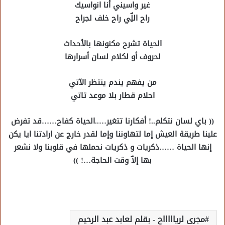
غير واسيني أنا انواسيك
راح اللٌِي راح خلف لجراح
الحياة تشرح مكنونها بالأحداث
لحروف أو لكلام لسان أسرارها
من يفهم يندم ينتظر الآتي
احلام قطار بلا موعد تاتي
(( باي لسان نتكلم..! أفكارنا تتغير…..الحياة كفاح……قد تفرض
علينا طريقة العيش إما لتهاوننا وإما لقدر خارج عن ارادتنا ايا يكن
إنها الحياة ……ذكريات و ذكريات نحملها في قلوبنا ولا نشعر
بها إلاٌ وقت الحاجة…! ))
مجرى لرياااااح - بقلم لعابد عبد الرحيم