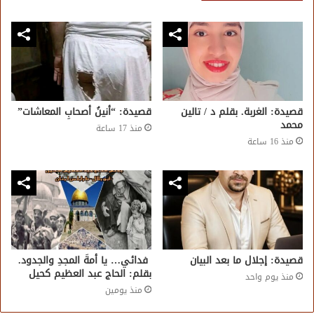
قصيدة: الغربة. بقلم د / تالين
قصيدة: “أنينُ أصحابِ المعاشات”
محمد
منذ 17 ساعة
منذ 16 ساعة
قصيدة: إجلال ما بعد البيان
فدائي… يا أمةَ المجدِ والجدود.
بقلم: الحاج عبد العظيم كحيل
منذ يوم واحد
منذ يومين