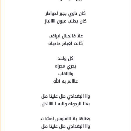
كان ناوي يجبر لخواطر
كان يطلب عيون اااالباز
علا فالجبال ايراقب
كانت لغيام حاجباه
كل واحد
يجري مجراه
وااالقلب
عااالم به الله
واا البغدادي طل علينا طل
بعنا الرجولة والبسا اااالذل
بعناها بلا ااافلوس امشات
واا البغدادي طل علينا طل