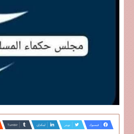
فيسبوك
تويتر
لينكدإن