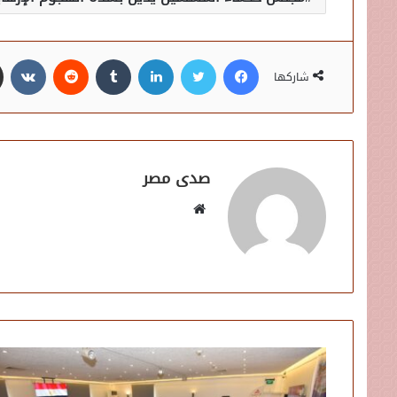
فيسبوك
تويتر
لينكدإن
شاركها
صدى مصر
موقع
الويب