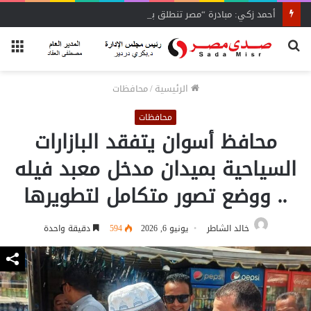
أحمد زكي: مبادرة “مصر تنطلق بالتصدير”
بحث
الق
عن
الرئيسية
/
محافظات
محافظات
محافظ أسوان يتفقد البازارات
السياحية بميدان مدخل معبد فيله
.. ووضع تصور متكامل لتطويرها
خالد الشاطر
يونيو 6, 2026
594
دقيقة واحدة