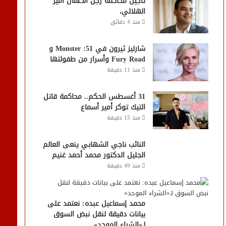
تأجيل محاكمة رجل الأعمال أمير
الهلالي،
منذ 4 دقائق
شارليز ثيرون في 51: Monster و
Fury Road وأسرار من طفولتها
منذ 11 دقيقة
31 أغسطس الحكم.. محاكمة قاتل
التيك توكر أمير أسماع
منذ 15 دقيقة
النائب ناجي الشهابي ينعى العالم
الجليل الدكتور محمد أحمد غنيم
منذ 49 دقيقة
محمد إسماعيل عبده: نعتمد على
بيانات دقيقة لنقل نبض السوق
لـ«الشراء الموحد»