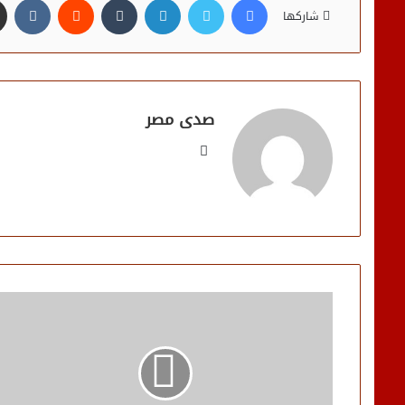
شاركها
صدى مصر
موقع
الويب