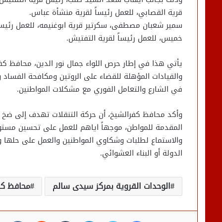
قرية القصابي، للعمل رئيساً لقرية منشأة عباس.
سمير شعبان مصطفى، سكرتير قرية ابوغنيمه، للعمل رئيساً
خميس، للعمل رئيساً لقرية التفتيش.
يأتي هذا في إطار حرص اللواء جمال نور الدين، محافظ كفرا
والقيادات المؤهلة للقضاء على الروتين ومكافحة الفساد وا
في الشارع والتعامل الفوري مع مشكلات المواطنين.
وأكد محافظ كفرالشيخ، أن حركة التنقلات تهدف إلى ضخ 
المقدمة للمواطن، موجهاً اياهم للعمل على تحسين مستوي 
والاستماع لطلبات وشكاوي المواطنين والعمل على حلها وا
الدولة أو البناء العشوائي.
الوحدات القروية بمركز سيدى سالم
محافظ كفر
فيسبوك
تويتر
لينكدإن