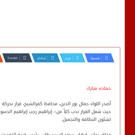
فيسبوك
تويتر
لينكدإن
حماده مبارك
أصدر اللواء جمال نور الدين، محافظ كفرالشيخ، قرار بحركة
حيث شمل القرار ندب كلاً من:- إبراهيم رجب إبراهيم الدسوق
لشئون النظافة والتجميل.
وذلك بجانب ايهاب سعد السيد طلب، رئيس قرية التفتيش، 