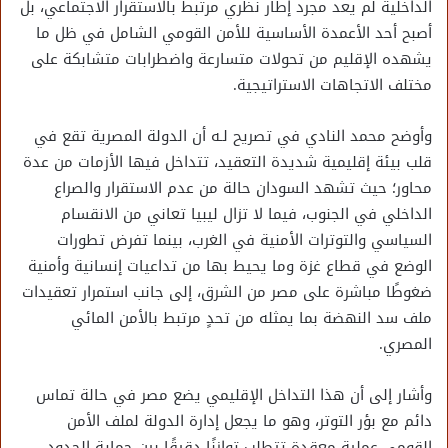
الداخلية لم يعد مجرد إطار نظري مرتبط بالاستقرار الاجتماعي، بل
أصبح أحد الأعمدة الأساسية للأمن القومي الشامل في ظل ما
يشهده الإقليم من تحولات متسارعة واضطرابات متشابكة على
مختلف الاتجاهات الاستراتيجية.
وأوضح محمد النادي في تصريح لـه أن الدولة المصرية تقع في
قلب بيئة إقليمية شديدة التعقيد، تتداخل فيها الأزمات من عدة
محاور؛ حيث تشهد السودان حالة من عدم الاستقرار والصراع
الداخلي في الجنوب، فيما لا تزال ليبيا تعاني من الانقسام
السياسي والتوترات الأمنية في الغرب، بينما تفرض تطورات
الوضع في قطاع غزة وما يحيط بها من تداعيات إنسانية وأمنية
ضغوطًا مباشرة على مصر من الشرق، إلى جانب استمرار تعقيدات
ملف سد النهضة بما يمثله من تحدٍ مرتبط بالأمن المائي
المصري.
وأشار إلى أن هذا التداخل الإقليمي يضع مصر في حالة تماس
دائم مع بؤر التوتر، وهو ما يجعل إدارة الدولة لملف الأمن
القومي عملية معقدة تتطلب توازنًا دقيقًا بين حماية الحدود