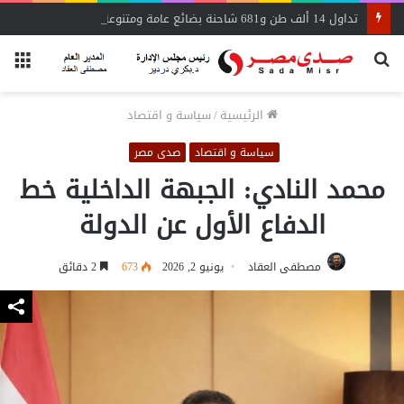
تداول 14 ألف طن و681 شاحنة بضائع عامة ومتنوعة بموانئ البحر الأحمر
بحث
الق
عن
الرئيسية
/
سياسة و اقتصاد
سياسة و اقتصاد
صدى مصر
محمد النادي: الجبهة الداخلية خط
الدفاع الأول عن الدولة
مصطفى العقاد
يونيو 2, 2026
673
2 دقائق