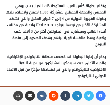
وتقام بطولة كأس العرب المفتوحة ذات العيار (G1) يومي
الخميس والجمعة المقبلين بمشاركة 1.306 لاعبين ولاعبات، تليها
بطولة الفجيرة الدولية من 4 إلى 7 فبراير المقبل والتي تشهد
المشاركة الأكبر من نوعها بتواجد 2.313 لاعبًا ولاعبة من مختلف
أنحاء العالم. وسيشارك في البطولتين أكثر من 3 آلاف لاعب
ولاعبة وسط منافسة قوية بينهم بهدف الصعود إلى منصة
التتويج
يذكر أن إدارة البطولة قد خصصت منطقة للتايكوندو الإفتراضية
وللمرة الأولى حيث سيتمكن المشاركون من تجربة اللعبة
الافتراضية للتايكواندو والتي تم اعتمادها مؤخرًا من قبل الاتحاد
الدولي للتايكوندو.
فيسبوك
تويتر
لينكدإن
مشاركة عبر البريد
طباعة