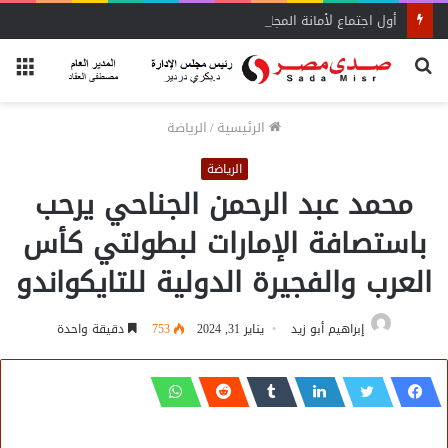
أول اجتماع لأمانة المجالس المحلية بحماة الوطن بالبحيرة يحدد الأولويات
بحث
الق
عن
الرئيسية
/
الرياضة
الرياضة
محمد عبد الرحمن الجناحي يرحب
باستصافة الإمارات لبطولتي كأس
العرب والفجيرة الدولية للتايكواندو
إبراهيم أبو زيد
يناير 31, 2024
753
دقيقة واحدة