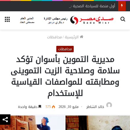
أول منصة للسياحة الصحية في مصر والشرق الأوسط وأفريقيا..
بحث
الق
عن
الرئيسية
/
محافظات
محافظات
مديرية التموين بأسوان تؤكد
سلامة وصلاحية الزيت التموينى
ومطابقته للمواصفات القياسية
للإستخدام
خالد الشاطر
مايو 10, 2026
575
دقيقة واحدة