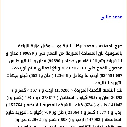
محمد عنانى
صرح المهندس محمد بركات التركاوى – وكيل وزارة الزراعة
بالمنوفية بان المساحة المنزرعة من القمح هى ( 99690 ) فدان و
11 قيراط وتم الانتهاء من حصاد ( 99690) فدان و 11 قيراط من
محصول القمح حتى 19/ 07 / 2023 وبلغ اجمالى ماتم توريده (
824591.087) اردب ما يعادل ( 123688 ) طن و( 663) كيلو بجهات
التوريد التالية:-
بنك التنميه الكمية الموردة ( 139286) اردب و ( 367 ) كسر و (
20892 )طن و (955)كيلو , المطاحن ( 273617 ) و ( 493 )كسر و (
41042 ) طن و ( 624) كيلو , الشركة المصرية القابضة ( 157764 )
اردب و ( 677 ) كسر و ( 23664 ) طن و( 700 )كيلو..؛ ,التوريد خارج
المحافظة ( 147082) اردب و ( 593 ) كسر و ( 22062) طن و(