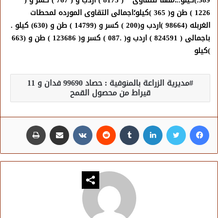
389.)كيلو..؛منها للتقاوى ” ( 8175 ) اردب و ( 767 ) كسر و (
1226 ) طن و( 365 )كيلو؛اجمالى التقاوى المورده لمحطات
الغربله (98664 )اردب و(200 ) كسر و (14799 ) طن و (630) كيلو .
باجمالى ( 824591 ) اردب و( .087 ) كسر و( 123686 ) طن و (663
)كيلو
مديرية الزراعة بالمنوفية : حصاد 99690 فدان و 11
قيراط من محصول القمح
فيسبوك
تويتر
لينكدإن
مشاركة عبر البريد
طباعة