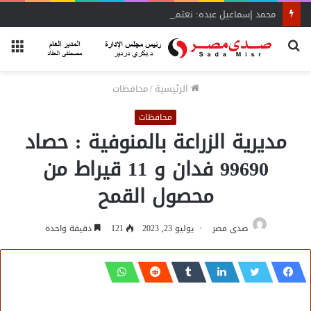
محمد إسماعيل عبده: نعتمد على بيانات دقيقة لنقل نبض السوق لـ«الشراء الموحد»
بحث
الق
عن
الرئيسية
/
محافظات
محافظات
مديرية الزراعة بالمنوفية : حصاد
99690 فدان و 11 قيراط من
محصول القمح
صدى مصر
يوليو 23, 2023
121
دقيقة واحدة