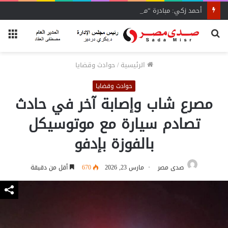
أحمد زكي: مبادرة “مصر تنطلق بالتصدير”
بحث
الق
عن
الرئيسية
/
حوادث وقضايا
حوادث وقضايا
مصرع شاب وإصابة آخر في حادث
تصادم سيارة مع موتوسيكل
بالفوزة بإدفو
صدى مصر
مارس 23, 2026
670
أقل من دقيقة