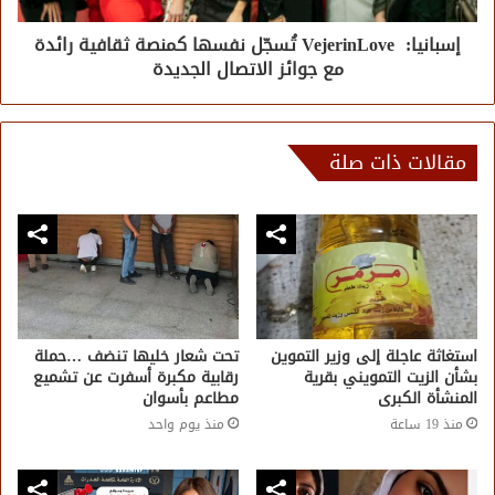
إسبانيا: VejerinLove تُسجّل نفسها كمنصة ثقافية رائدة
مع جوائز الاتصال الجديدة
مقالات ذات صلة
استغاثة عاجلة إلى وزير التموين
تحت شعار خليها تنضف …حملة
بشأن الزيت التمويني بقرية
رقابية مكبرة أسفرت عن تشميع
المنشأة الكبرى
مطاعم بأسوان
منذ 19 ساعة
منذ يوم واحد