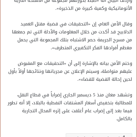
وأردف البيان أنه «ضُبط بحوزتهم مجموعة من الأسلحة النارية
الأتوماتيكية وكمية كبيرة من الذخيرة».
وقال الأمن العام، إن «التحقيقات في قضية مقتل العميد
الدلابيح قد أكدت من خلال المعلومات والأدلة التي تم جمعها
من مسرح الجريمة حصر الاشتباه بتلك المجموعة التي يحمل
معظم أفرادها الفكر التكفيري المتطرف».
وختم الأمن بيانه بالإشارة إلى أن «التحقيقات مع المقبوض
عليهم متواصلة، وسيتم الإعلان عن مجرياتها ونتائجها أولاً بأول
لحين إحالة القضية للقضاء».
وتشهد معان منذ 5 ديسمبر الجاري إضراباً في قطاع النقل،
للمطالبة بتخفيض أسعار المشتقات النفطية بالبلاد، إلا أنه تطور
فيما بعد إلى إضراب عام أغلقت على إثره المحال التجارية
بالكامل.