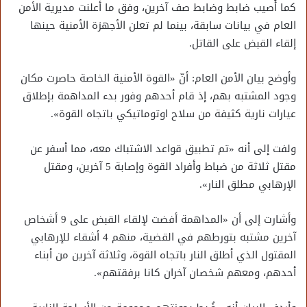
كما أُصيب ضابط وضابط صف آخرين، وفق ما أعلنت مديرية الأمن
العام في بيانات سابقة، بينما لم تعلن الأجهزة الأمنية حينها
إلقاء القبض على القاتل.
وأوضح بيان الأمن العام: أنّ «القوة الأمنية الخاصة حاصرت مكان
وجود المشتبه بهم، إذ قام أحدهم وفور بدء المداهمة بإطلاق
عيارات نارية كثيفة من سلاح اوتوماتيكي باتجاه القوة».
ولفت إلى أنه «تم تطبيق قواعد الاشتباك معه، مما أسفر عن
مقتل ثلاثة من ضباط وأفراد القوة وإصابة 5 آخرين، ومقتل
الإرهابي مطلق النار».
وأشارت إلى أن «المداهمة أفضت لإلقاء القبض على 9 أشخاص
آخرين مشتبه بتورطهم في القضية، منهم 4 أشقاء للإرهابي
المقتول الذي أطلق النار باتجاه القوة، وثلاثة آخرين من أبناء
أحدهم، ومعهم شخصان آخران كانا برفقتهم».