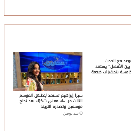
وعد مع الحدث..
بين الأفضل” يستعد
لخامسة بتجهيزات ضخمة
سيرا إبراهيم تستعد لإطلاق الموسم
الثالث من «اسمعني شكرًا» بعد نجاح
موسمين وتصدره التريند
منذ يومين