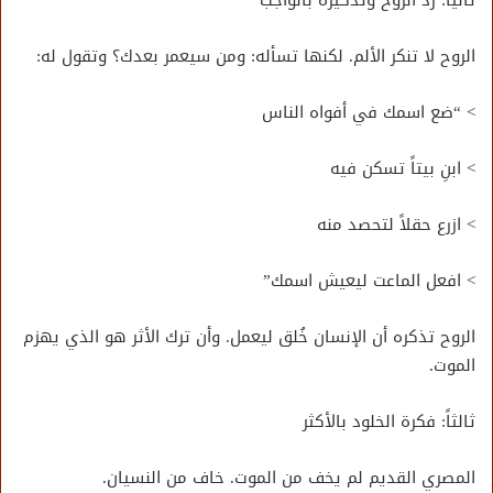
ثانياً: رد الروح وتذكيره بالواجب
الروح لا تنكر الألم. لكنها تسأله: ومن سيعمر بعدك؟ وتقول له:
> “ضع اسمك في أفواه الناس
> ابنِ بيتاً تسكن فيه
> ازرع حقلاً لتحصد منه
> افعل الماعت ليعيش اسمك”
الروح تذكره أن الإنسان خُلق ليعمل. وأن ترك الأثر هو الذي يهزم
الموت.
ثالثاً: فكرة الخلود بالأكثر
المصري القديم لم يخف من الموت. خاف من النسيان.