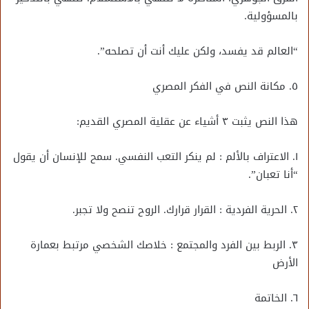
بالمسؤولية.
“العالم قد يفسد، ولكن عليك أنت أن تصلحه”.
٥. مكانة النص في الفكر المصري
هذا النص يثبت ٣ أشياء عن عقلية المصري القديم:
١. الاعتراف بالألم : لم ينكر التعب النفسي. سمح للإنسان أن يقول
“أنا تعبان”.
٢. الحرية الفردية : القرار قرارك. الروح تنصح ولا تجبر.
٣. الربط بين الفرد والمجتمع : خلاصك الشخصي مرتبط بعمارة
الأرض
٦. الخاتمة