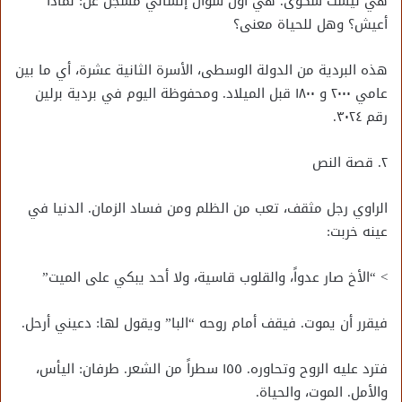
هي ليست شكوى. هي أول سؤال إنساني مسجل عن: لماذا
أعيش؟ وهل للحياة معنى؟
هذه البردية من الدولة الوسطى، الأسرة الثانية عشرة، أي ما بين
عامي ٢٠٠٠ و ١٨٠٠ قبل الميلاد. ومحفوظة اليوم في بردية برلين
رقم ٣٠٢٤.
٢. قصة النص
الراوي رجل مثقف، تعب من الظلم ومن فساد الزمان. الدنيا في
عينه خربت:
> “الأخ صار عدواً، والقلوب قاسية، ولا أحد يبكي على الميت”
فيقرر أن يموت. فيقف أمام روحه “البا” ويقول لها: دعيني أرحل.
فترد عليه الروح وتحاوره. ١٥٥ سطراً من الشعر. طرفان: اليأس،
والأمل. الموت، والحياة.