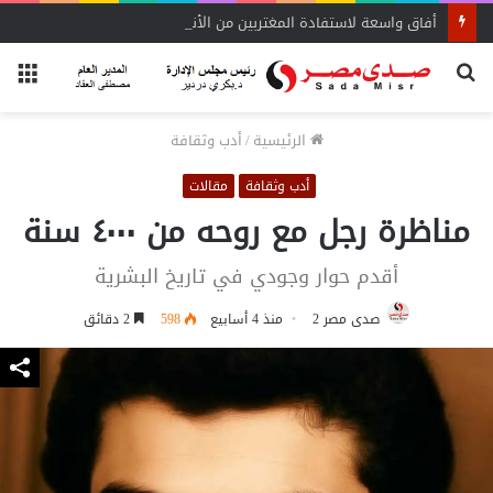
أفاق واسعة لاستفادة المغتربين من الأنشطة المالية غير المصرفية
بحث
الق
عن
الرئيسية
/
أدب وثقافة
أدب وثقافة
مقالات
مناظرة رجل مع روحه من ٤٠٠٠ سنة
أقدم حوار وجودي في تاريخ البشرية
صدى مصر 2
منذ 4 أسابيع
598
2 دقائق