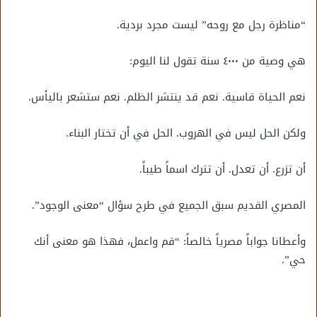
“مناظرة رجل مع روحه” ليست مجرد بردية.
هي وصية من ٤٠٠٠ سنة تقول لنا اليوم:
نعم الحياة قاسية. نعم قد ينتشر الظلم. نعم ستشعر باليأس.
ولكن الحل ليس في الهروب. الحل في أن تختار البناء.
أن تزرع. أن تعدل. أن تترك اسماً طيباً.
المصري القديم سبق الجميع في طرح سؤال “معنى الوجود”.
وأعطانا جواباً مصرياً خالصاً: “قم واعمل، فهذا هو معنى أنك
حي”.